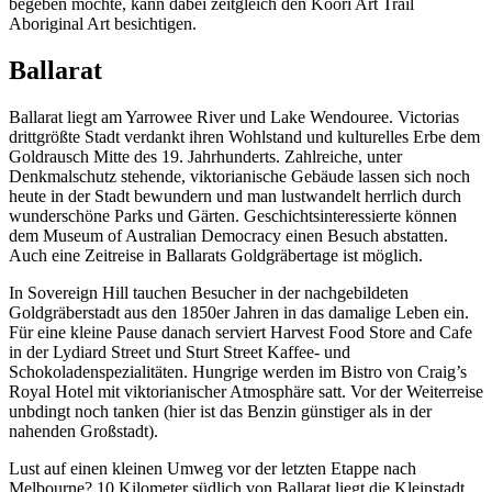
begeben möchte, kann dabei zeitgleich den Koori Art Trail
Aboriginal Art besichtigen.
Ballarat
Ballarat liegt am Yarrowee River und Lake Wendouree. Victorias
drittgrößte Stadt verdankt ihren Wohlstand und kulturelles Erbe dem
Goldrausch Mitte des 19. Jahrhunderts. Zahlreiche, unter
Denkmalschutz stehende, viktorianische Gebäude lassen sich noch
heute in der Stadt bewundern und man lustwandelt herrlich durch
wunderschöne Parks und Gärten. Geschichtsinteressierte können
dem Museum of Australian Democracy einen Besuch abstatten.
Auch eine Zeitreise in Ballarats Goldgräbertage ist möglich.
In Sovereign Hill tauchen Besucher in der nachgebildeten
Goldgräberstadt aus den 1850er Jahren in das damalige Leben ein.
Für eine kleine Pause danach serviert Harvest Food Store and Cafe
in der Lydiard Street und Sturt Street Kaffee- und
Schokoladenspezialitäten. Hungrige werden im Bistro von Craig’s
Royal Hotel mit viktorianischer Atmosphäre satt. Vor der Weiterreise
unbdingt noch tanken (hier ist das Benzin günstiger als in der
nahenden Großstadt).
Lust auf einen kleinen Umweg vor der letzten Etappe nach
Melbourne? 10 Kilometer südlich von Ballarat liegt die Kleinstadt