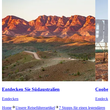
Entdecken Sie Südaustralien
Coober
Entdecken
Entdecke
Home
Unsere Reiseführerartikel
7 Stopps für einen legendären