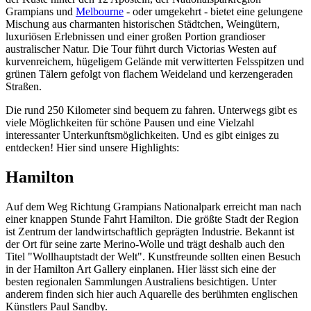
Grampians und
Melbourne
- oder umgekehrt - bietet eine gelungene
Mischung aus charmanten historischen Städtchen, Weingütern,
luxuriösen Erlebnissen und einer großen Portion grandioser
australischer Natur. Die Tour führt durch Victorias Westen auf
kurvenreichem, hügeligem Gelände mit verwitterten Felsspitzen und
grünen Tälern gefolgt von flachem Weideland und kerzengeraden
Straßen.
Die rund 250 Kilometer sind bequem zu fahren. Unterwegs gibt es
viele Möglichkeiten für schöne Pausen und eine Vielzahl
interessanter Unterkunftsmöglichkeiten. Und es gibt einiges zu
entdecken! Hier sind unsere Highlights:
Hamilton
Auf dem Weg Richtung Grampians Nationalpark erreicht man nach
einer knappen Stunde Fahrt Hamilton. Die größte Stadt der Region
ist Zentrum der landwirtschaftlich geprägten Industrie. Bekannt ist
der Ort für seine zarte Merino-Wolle und trägt deshalb auch den
Titel "Wollhauptstadt der Welt". Kunstfreunde sollten einen Besuch
in der Hamilton Art Gallery einplanen. Hier lässt sich eine der
besten regionalen Sammlungen Australiens besichtigen. Unter
anderem finden sich hier auch Aquarelle des berühmten englischen
Künstlers Paul Sandby.