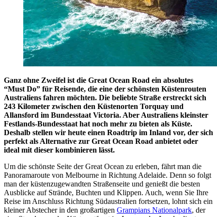
Ganz ohne Zweifel ist die Great Ocean Road ein absolutes
“Must Do” für Reisende, die eine der schönsten Küstenrouten
Australiens fahren möchten. Die beliebte Straße erstreckt sich
243 Kilometer zwischen den Küstenorten Torquay und
Allansford im Bundesstaat Victoria. Aber Australiens kleinster
Festlands-Bundesstaat hat noch mehr zu bieten als Küste.
Deshalb stellen wir heute einen Roadtrip im Inland vor, der sich
perfekt als Alternative zur Great Ocean Road anbietet oder
ideal mit dieser kombinieren lässt.
Um die schönste Seite der Great Ocean zu erleben, fährt man die
Panoramaroute von Melbourne in Richtung Adelaide. Denn so folgt
man der küstenzugewandten Straßenseite und genießt die besten
Ausblicke auf Strände, Buchten und Klippen. Auch, wenn Sie Ihre
Reise im Anschluss Richtung Südaustralien fortsetzen, lohnt sich ein
kleiner Abstecher in den großartigen
Grampians Nationalpark
, der