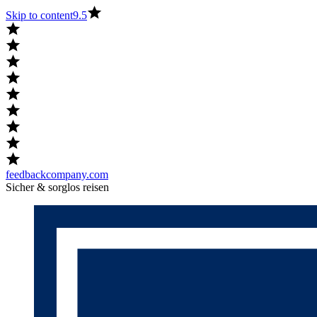
Skip to content
9.5
feedbackcompany.com
Sicher & sorglos reisen