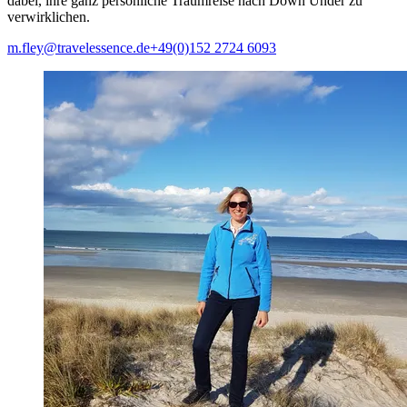
dabei, ihre ganz persönliche Traumreise nach Down Under zu
verwirklichen.
m.fley@travelessence.de
+49(0)152 2724 6093