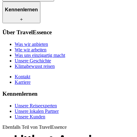
Was wir anbieten
Kennenlernen
Wie wir arbeiten
Was uns einzigartig macht
Unsere Geschichte
Unsere Reiseexperten
Klimabewusst reisen
Über TravelEssence
Unsere lokalen Partner
Kontakt
Unsere Kunden
Was wir anbieten
Karriere
Wie wir arbeiten
Was uns einzigartig macht
Unsere Geschichte
Klimabewusst reisen
Kontakt
Karriere
Kennenlernen
Unsere Reiseexperten
Unsere lokalen Partner
Unsere Kunden
Ebenfalls Teil von TravelEssence