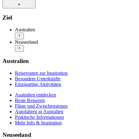
Einzigartige Aktivitäten
Australien entdecken
Reiserouten zur Inspiration
Ziel
Beste Reisezeit
Besondere Unterkünfte
Flüge und Zwischenstopps
Einzigartige Aktivitäten
Australien
Autofahren in Australien
Neuseeland entdecken
Praktische Informationen
Neuseeland
Beste Reisezeit
Mehr Info & Inspiration
Flüge und Zwischenstopps
Autofahren in Neuseeland
Praktische Informationen
Australien
Mehr Info & Inspiration
Reiserouten zur Inspiration
Besondere Unterkünfte
Einzigartige Aktivitäten
Australien entdecken
Beste Reisezeit
Flüge und Zwischenstopps
Autofahren in Australien
Praktische Informationen
Mehr Info & Inspiration
Neuseeland