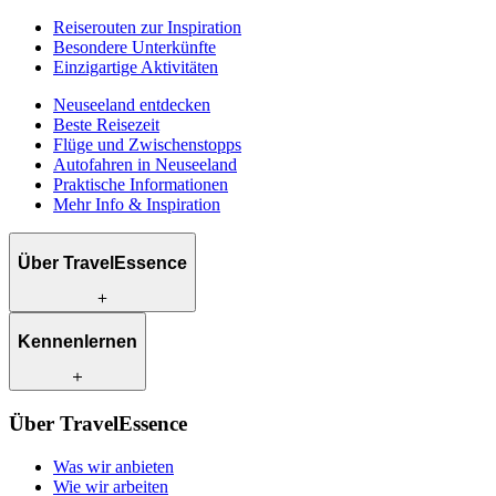
Reiserouten zur Inspiration
Besondere Unterkünfte
Einzigartige Aktivitäten
Neuseeland entdecken
Beste Reisezeit
Flüge und Zwischenstopps
Autofahren in Neuseeland
Praktische Informationen
Mehr Info & Inspiration
Über TravelEssence
Was wir anbieten
Kennenlernen
Wie wir arbeiten
Was uns einzigartig macht
Unsere Geschichte
Unsere Reiseexperten
Klimabewusst reisen
Über TravelEssence
Unsere lokalen Partner
Kontakt
Unsere Kunden
Was wir anbieten
Karriere
Wie wir arbeiten