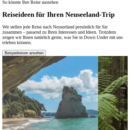
So könnte Ihre Reise aussehen
Reiseideen für Ihren Neuseeland-Trip
Wir stellen jede Reise nach Neuseeland persönlich für Sie
zusammen – passend zu Ihren Interessen und Ideen. Trotzdem
zeigen wir Ihnen natürlich gerne, was Sie in Down Under mit uns
erleben können.
Beispielreisen ansehen
View 4 Wochen – die Höhepunkte Neuseelands
View 3 W
entdecke