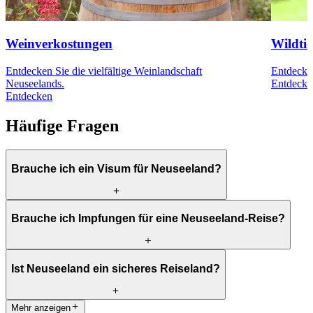
Weinverkostungen
Wildti
Entdecken Sie die vielfältige Weinlandschaft
Entdecken
Neuseelands.
Entdecke
Entdecken
Häufige Fragen
Brauche ich ein Visum für Neuseeland?
Ja, für Ihre Reise nach Neuseeland benötigen Sie ein Visum.
Brauche ich Impfungen für eine Neuseeland-Reise?
Weitere Informationen hierzu finden Sie hier:
Praktische
Informationen
Nein, für Ihre Reise nach Neuseeland sind keine besonderen
Ist Neuseeland ein sicheres Reiseland?
Impfungen erforderlich.
Mehr anzeigen