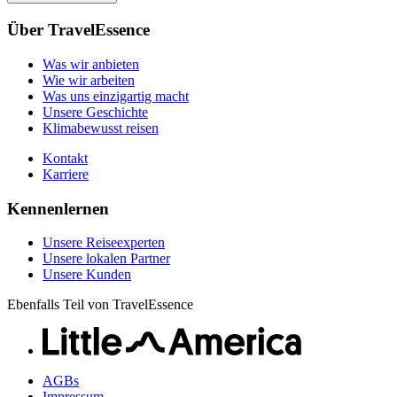
Unsere Geschichte
Unsere Reiseexperten
Klimabewusst reisen
Über TravelEssence
Unsere lokalen Partner
Kontakt
Unsere Kunden
Was wir anbieten
Karriere
Wie wir arbeiten
Was uns einzigartig macht
Unsere Geschichte
Klimabewusst reisen
Kontakt
Karriere
Kennenlernen
Unsere Reiseexperten
Unsere lokalen Partner
Unsere Kunden
Ebenfalls Teil von TravelEssence
AGBs
Impressum