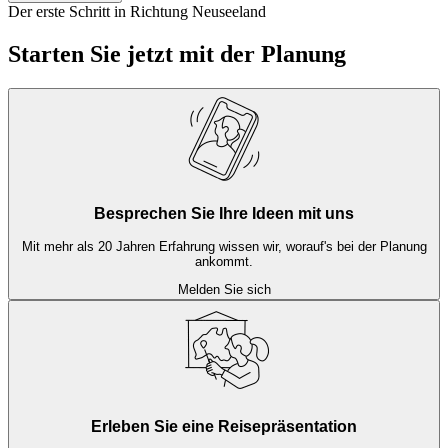
Ja, Neuseeland gilt weltweit als sehr sicheres Reiseland. Sowohl
Der erste Schritt in Richtung Neuseeland
von Menschen als auch von Tieren haben Sie wenig zu befürchten:
Die Kriminalitätsrate ist niedrig und es gibt keine gefährlichen
Starten Sie jetzt mit der Planung
Raubtiere.
Besprechen Sie Ihre Ideen mit uns
Mit mehr als 20 Jahren Erfahrung wissen wir, worauf's bei der Planung
ankommt.
Melden Sie sich
Erleben Sie eine Reisepräsentation