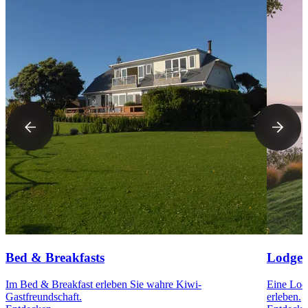
Bed & Breakfasts
Lodges
Im Bed & Breakfast erleben Sie wahre Kiwi-
Eine Lodg
Gastfreundschaft.
erleben.