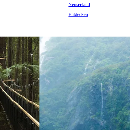
Neuseeland
Entdecken
&& Neuseeland mit der Familie
View 4 Wochen – Die Highlights
mit der Familie