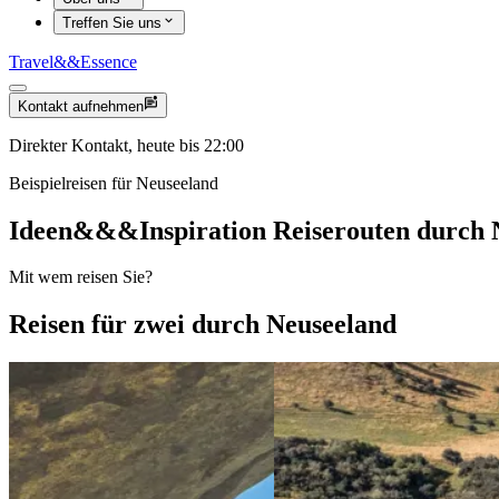
Treffen Sie uns
Travel
&&
Essence
Kontakt aufnehmen
Direkter Kontakt, heute bis 22:00
Beispielreisen für Neuseeland
Ideen
&&&
Inspiration Reiserouten durch
Mit wem reisen Sie?
Reisen für zwei durch Neuseeland
View 4 Wochen – die Höhepunkte Neuseelands
View 6 Wochen 
Auckland