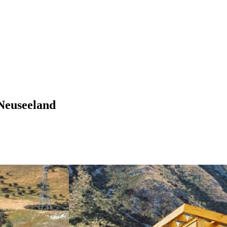
 Neuseeland
– Von Christchurch nach
View 3 Wochen && Die Südinsel 
erleben