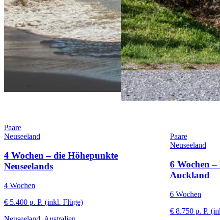
Paare
Neuseeland
Paare
Neuseeland
4 Wochen – die Höhepunkte
6 Wochen – 
Neuseelands
Auckland
4 Wochen
6 Wochen
€ 5.400 p. P. (inkl. Flüge)
€ 8.750 p. P. (in
Neuseeland, Australien