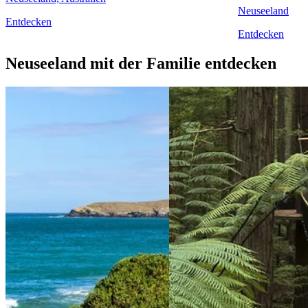
Neuseeland
Entdecken
Entdecken
Neuseeland mit der Familie entdecken
View 7 Wochen – Die ultimative Familienreise
View 3 Wochen 
durch Neuseeland
entdecken