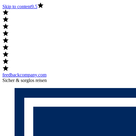
Skip to content
9.5
feedbackcompany.com
Sicher & sorglos reisen