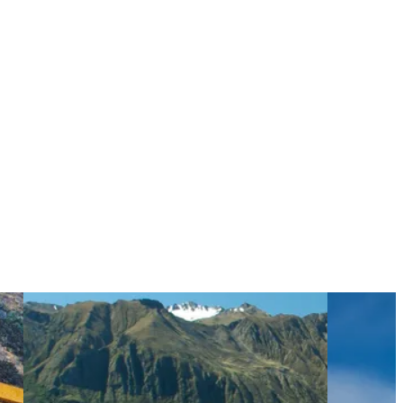
intensiv
View 4 Wochen – Die Höhepunkte Neuseelands