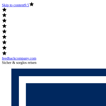
Skip to content
9.5
feedbackcompany.com
Sicher & sorglos reisen