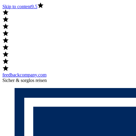
Skip to content
9.5
feedbackcompany.com
Sicher & sorglos reisen