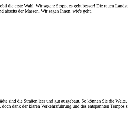
bil die erste Wahl. Wir sagen: Stopp, es geht besser! Die rauen Landst
d abseits der Massen. Wir sagen Ihnen, wie's geht.
chten, günstiger ist als die Kombination aus Mietwagen und Hotels od
allerdings teurer. Wir können Ihnen Gesamtpreise bieten, die bis zu 2
unterwegs. Sie können anhalten, wo Sie möchten – ohne Rücksicht au
e müssen nicht ab nachmittags nach Camping- oder Stellplätzen suchen 
dem Wohnmobil. Und denken, mit dem Auto fahre man nur von Unterkun
 schönsten Orten, mitten in der Natur. Und zudem heißen Sie hier die 
tädte sind die Straßen leer und gut ausgebaut. So können Sie die Weit
, doch dank der klaren Verkehrsführung und des entspannten Tempos s