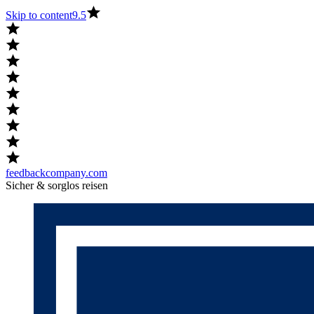
Skip to content
9.5
feedbackcompany.com
Sicher & sorglos reisen