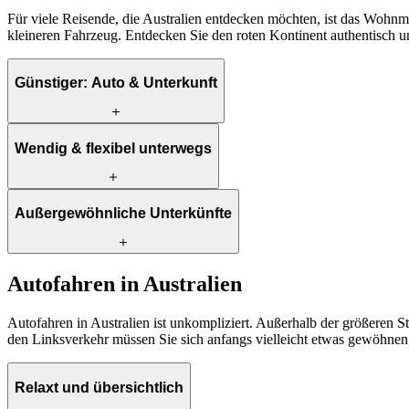
Für viele Reisende, die Australien entdecken möchten, ist das Wohnmo
kleineren Fahrzeug. Entdecken Sie den roten Kontinent authentisch un
Günstiger: Auto & Unterkunft
Viele denken, dass ein Urlaub im Wohnmobil, in dem Sie auch überna
Wendig & flexibel unterwegs
Campingplatz, Kraftstoff und Einweggebühren wird Ihr Wohnmobiltrip 
Mit einem Mietwagen sind Sie auch abseits der großen Straßen gut 
Außergewöhnliche Unterkünfte
irgendwo ein bisschen länger bleiben möchten, sind Sie flexibel. Si
Viele Menschen haben eine romantische Vorstellung vom Reisen mit 
Autofahren in Australien
Boutique-Hotels, Glamping-Plätze und Farmstays befinden sich an den
Wohnmobil genießen Sie mit uns oft spektakuläre Aussichten.
Autofahren in Australien ist unkompliziert. Außerhalb der größeren S
den Linksverkehr müssen Sie sich anfangs vielleicht etwas gewöhnen
Relaxt und übersichtlich