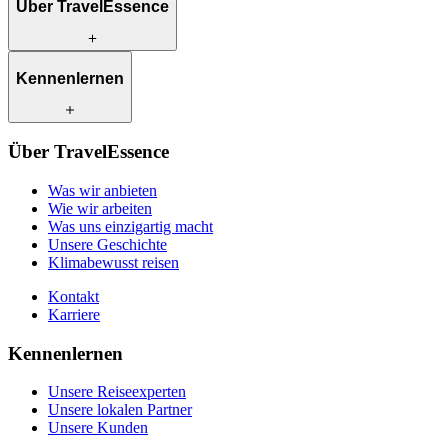
Über TravelEssence
Was wir anbieten
Kennenlernen
Wie wir arbeiten
Was uns einzigartig macht
Unsere Geschichte
Unsere Reiseexperten
Klimabewusst reisen
Über TravelEssence
Unsere lokalen Partner
Kontakt
Unsere Kunden
Was wir anbieten
Karriere
Wie wir arbeiten
Was uns einzigartig macht
Unsere Geschichte
Klimabewusst reisen
Kontakt
Karriere
Kennenlernen
Unsere Reiseexperten
Unsere lokalen Partner
Unsere Kunden