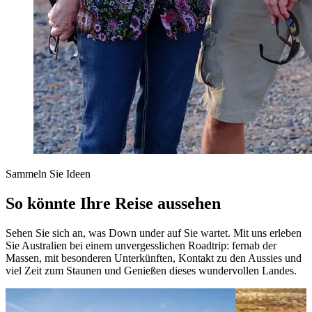
Sammeln Sie Ideen
So könnte Ihre Reise aussehen
Sehen Sie sich an, was Down under auf Sie wartet. Mit uns erleben
Sie Australien bei einem unvergesslichen Roadtrip: fernab der
Massen, mit besonderen Unterkünften, Kontakt zu den Aussies und
viel Zeit zum Staunen und Genießen dieses wundervollen Landes.
View 4 Wochen – die Höhepunkte der australischen
View 2 W
Ostküste