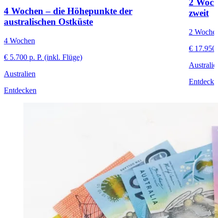
2 Woch
4 Wochen – die Höhepunkte der
zweit
australischen Ostküste
2 Woche
4 Wochen
€ 17.950 
€ 5.700 p. P. (inkl. Flüge)
Australie
Australien
Entdecke
Entdecken