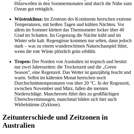
Hitzewellen in den Sommermonaten sind durch die Nähe zum
Ozean gut erträglich.
Wüstenklima:
Im Zentrum des Kontinents herrschen extreme
Temperaturen, mit heißen Tagen und kühlen Nächten. Vor
allem im Sommer klettert das Thermometer locker über 40
Grad im Schatten. Im Gegenzug die Nächte kühl und im
Winter sehr kalt. Regengüsse kommen nur selten, dann jedoch
stark – was zu einem wunderschönen Naturschauspiel führt,
wenn die rote Wüste plötzlich grün erblüht.
Tropen:
Der Norden von Australien ist tropisch und besitzt
nur zwei Jahreszeiten: die Trockenzeit und die „Green
Season”, eine Regenzeit. Das Wetter ist ganzjährig feucht und
warm. Selbst im kältesten Monat herrschen noch
Durchschnittstemperaturen von über 20 °C. In der Regenzeit,
zwischen November und März, fallen die meisten
Niederschläge. Mancherorts führt dies zu großflächigen
Überschwemmungen, manchmal bilden sich hier auch
Wirbelstürme (Zyklone).
Zeitunterschiede und Zeitzonen in
Australien