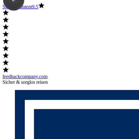
Skip to content
9.5
feedbackcompany.com
Sicher & sorglos reisen