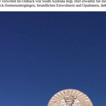
nne verwöhnt im Outback von South Australia liegt. Hier erwarten Sie m
ck-Sonnenuntergängen, freundlichen Einwohnern und Opalminen, lädt 