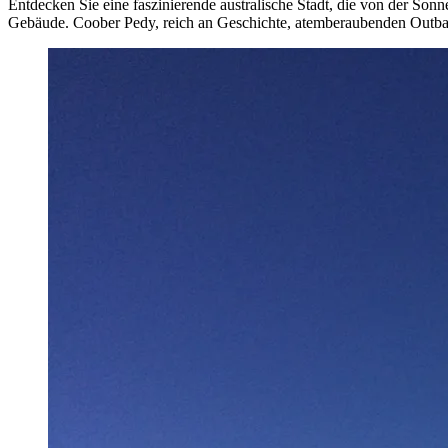
Entdecken Sie eine faszinierende australische Stadt, die von der So
Gebäude. Coober Pedy, reich an Geschichte, atemberaubenden Outba