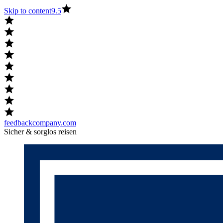
Skip to content
9.5
feedbackcompany.com
Sicher & sorglos reisen