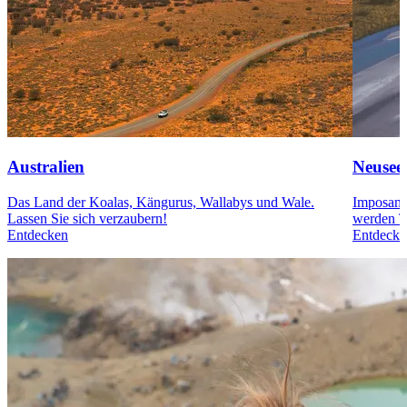
Australien
Neusee
Das Land der Koalas, Kängurus, Wallabys und Wale.
Imposante
Lassen Sie sich verzaubern!
werden T
Entdecken
Entdecke