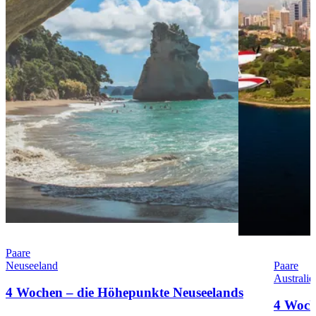
Paare
Neuseeland
Paare
Australie
4 Wochen – die Höhepunkte Neuseelands
4 Woch