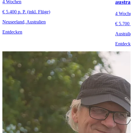
austral
4 Wochen
€ 5.400 p. P. (inkl. Flüge)
4 Woche
Neuseeland, Australien
€ 5.700 p.
Entdecken
Australie
Entdecke