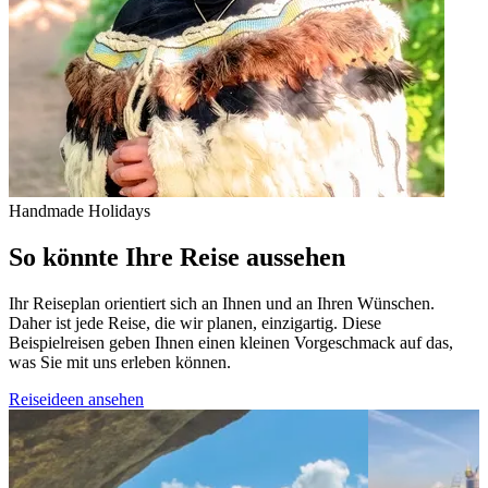
Handmade Holidays
So könnte Ihre Reise aussehen
Ihr Reiseplan orientiert sich an Ihnen und an Ihren Wünschen.
Daher ist jede Reise, die wir planen, einzigartig. Diese
Beispielreisen geben Ihnen einen kleinen Vorgeschmack auf das,
was Sie mit uns erleben können.
Reiseideen ansehen
View 4 Wochen – die Höhepunkte Neuseelands
View 4 W
Ostküste