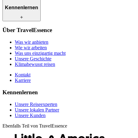
Was wir anbieten
Kennenlernen
Wie wir arbeiten
Was uns einzigartig macht
Unsere Geschichte
Unsere Reiseexperten
Klimabewusst reisen
Über TravelEssence
Unsere lokalen Partner
Kontakt
Unsere Kunden
Was wir anbieten
Karriere
Wie wir arbeiten
Was uns einzigartig macht
Unsere Geschichte
Klimabewusst reisen
Kontakt
Karriere
Kennenlernen
Unsere Reiseexperten
Unsere lokalen Partner
Unsere Kunden
Ebenfalls Teil von TravelEssence