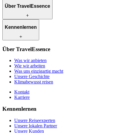
Über TravelEssence
Was wir anbieten
Kennenlernen
Wie wir arbeiten
Was uns einzigartig macht
Unsere Geschichte
Unsere Reiseexperten
Klimabewusst reisen
Über TravelEssence
Unsere lokalen Partner
Kontakt
Unsere Kunden
Was wir anbieten
Karriere
Wie wir arbeiten
Was uns einzigartig macht
Unsere Geschichte
Klimabewusst reisen
Kontakt
Karriere
Kennenlernen
Unsere Reiseexperten
Unsere lokalen Partner
Unsere Kunden