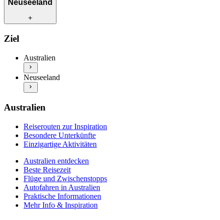
Reiserouten zur Inspiration
Neuseeland
Besondere Unterkünfte
Einzigartige Aktivitäten
Australien entdecken
Reiserouten zur Inspiration
Ziel
Beste Reisezeit
Besondere Unterkünfte
Flüge und Zwischenstopps
Einzigartige Aktivitäten
Australien
Autofahren in Australien
Neuseeland entdecken
Praktische Informationen
Neuseeland
Beste Reisezeit
Mehr Info & Inspiration
Flüge und Zwischenstopps
Autofahren in Neuseeland
Praktische Informationen
Australien
Mehr Info & Inspiration
Reiserouten zur Inspiration
Besondere Unterkünfte
Einzigartige Aktivitäten
Australien entdecken
Beste Reisezeit
Flüge und Zwischenstopps
Autofahren in Australien
Praktische Informationen
Mehr Info & Inspiration