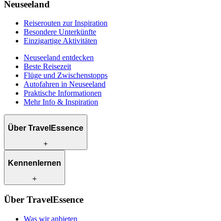
Neuseeland
Reiserouten zur Inspiration
Besondere Unterkünfte
Einzigartige Aktivitäten
Neuseeland entdecken
Beste Reisezeit
Flüge und Zwischenstopps
Autofahren in Neuseeland
Praktische Informationen
Mehr Info & Inspiration
Über TravelEssence
Was wir anbieten
Kennenlernen
Wie wir arbeiten
Was uns einzigartig macht
Unsere Geschichte
Unsere Reiseexperten
Klimabewusst reisen
Über TravelEssence
Unsere lokalen Partner
Kontakt
Unsere Kunden
Was wir anbieten