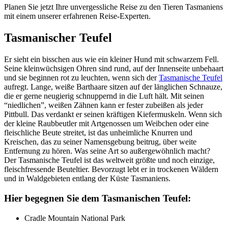
Planen Sie jetzt Ihre unvergessliche Reise zu den Tieren Tasmaniens
mit einem unserer erfahrenen Reise-Experten.
Tasmanischer Teufel
Er sieht ein bisschen aus wie ein kleiner Hund mit schwarzem Fell.
Seine kleinwüchsigen Ohren sind rund, auf der Innenseite unbehaart
und sie beginnen rot zu leuchten, wenn sich der
Tasmanische Teufel
aufregt. Lange, weiße Barthaare sitzen auf der länglichen Schnauze,
die er gerne neugierig schnuppernd in die Luft hält. Mit seinen
“niedlichen”, weißen Zähnen kann er fester zubeißen als jeder
Pittbull. Das verdankt er seinen kräftigen Kiefermuskeln. Wenn sich
der kleine Raubbeutler mit Artgenossen um Weibchen oder eine
fleischliche Beute streitet, ist das unheimliche Knurren und
Kreischen, das zu seiner Namensgebung beitrug, über weite
Entfernung zu hören. Was seine Art so außergewöhnlich macht?
Der Tasmanische Teufel ist das weltweit größte und noch einzige,
fleischfressende Beuteltier. Bevorzugt lebt er in trockenen Wäldern
und in Waldgebieten entlang der Küste Tasmaniens.
Hier begegnen Sie dem Tasmanischen Teufel:
Cradle Mountain National Park