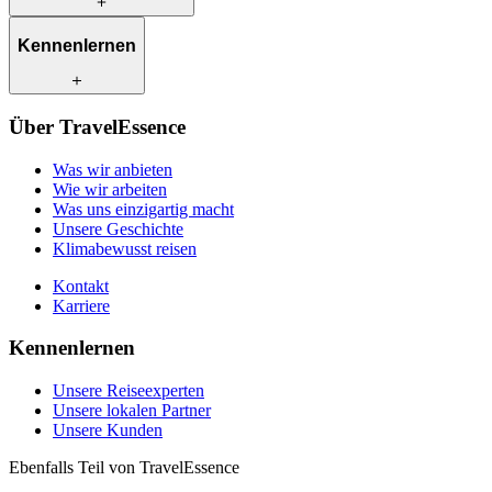
Was wir anbieten
Kennenlernen
Wie wir arbeiten
Was uns einzigartig macht
Unsere Geschichte
Unsere Reiseexperten
Klimabewusst reisen
Über TravelEssence
Unsere lokalen Partner
Kontakt
Unsere Kunden
Was wir anbieten
Karriere
Wie wir arbeiten
Was uns einzigartig macht
Unsere Geschichte
Klimabewusst reisen
Kontakt
Karriere
Kennenlernen
Unsere Reiseexperten
Unsere lokalen Partner
Unsere Kunden
Ebenfalls Teil von TravelEssence