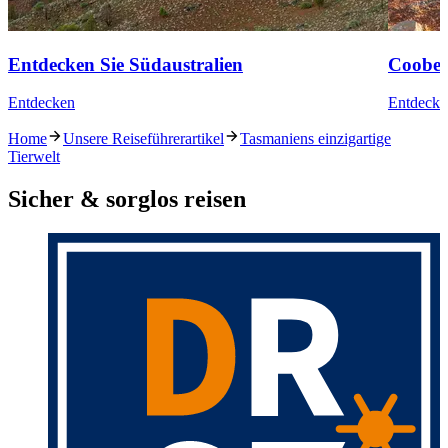
Entdecken Sie Südaustralien
Coober
Entdecken
Entdecke
Home
Unsere Reiseführerartikel
Tasmaniens einzigartige
Tierwelt
Sicher & sorglos reisen