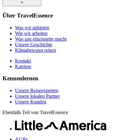
Was uns einzigartig macht
Unsere Geschichte
Unsere Reiseexperten
Klimabewusst reisen
Über TravelEssence
Unsere lokalen Partner
Kontakt
Unsere Kunden
Was wir anbieten
Karriere
Wie wir arbeiten
Was uns einzigartig macht
Unsere Geschichte
Klimabewusst reisen
Kontakt
Karriere
Kennenlernen
Unsere Reiseexperten
Unsere lokalen Partner
Unsere Kunden
Ebenfalls Teil von TravelEssence
AGBs