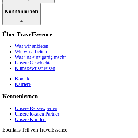
Was wir anbieten
Kennenlernen
Wie wir arbeiten
Was uns einzigartig macht
Unsere Geschichte
Unsere Reiseexperten
Klimabewusst reisen
Über TravelEssence
Unsere lokalen Partner
Kontakt
Unsere Kunden
Was wir anbieten
Karriere
Wie wir arbeiten
Was uns einzigartig macht
Unsere Geschichte
Klimabewusst reisen
Kontakt
Karriere
Kennenlernen
Unsere Reiseexperten
Unsere lokalen Partner
Unsere Kunden
Ebenfalls Teil von TravelEssence