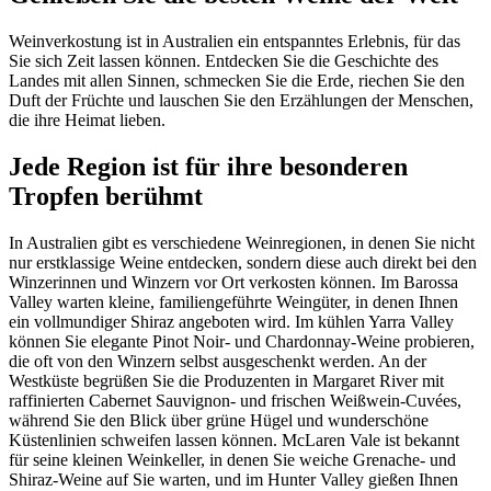
Weinverkostung ist in Australien ein entspanntes Erlebnis, für das
Sie sich Zeit lassen können. Entdecken Sie die Geschichte des
Landes mit allen Sinnen, schmecken Sie die Erde, riechen Sie den
Duft der Früchte und lauschen Sie den Erzählungen der Menschen,
die ihre Heimat lieben.
Jede Region ist für ihre besonderen
Tropfen berühmt
In Australien gibt es verschiedene Weinregionen, in denen Sie nicht
nur erstklassige Weine entdecken, sondern diese auch direkt bei den
Winzerinnen und Winzern vor Ort verkosten können. Im Barossa
Valley warten kleine, familiengeführte Weingüter, in denen Ihnen
ein vollmundiger Shiraz angeboten wird. Im kühlen Yarra Valley
können Sie elegante Pinot Noir- und Chardonnay-Weine probieren,
die oft von den Winzern selbst ausgeschenkt werden. An der
Westküste begrüßen Sie die Produzenten in Margaret River mit
raffinierten Cabernet Sauvignon- und frischen Weißwein-Cuvées,
während Sie den Blick über grüne Hügel und wunderschöne
Küstenlinien schweifen lassen können. McLaren Vale ist bekannt
für seine kleinen Weinkeller, in denen Sie weiche Grenache- und
Shiraz-Weine auf Sie warten, und im Hunter Valley gießen Ihnen