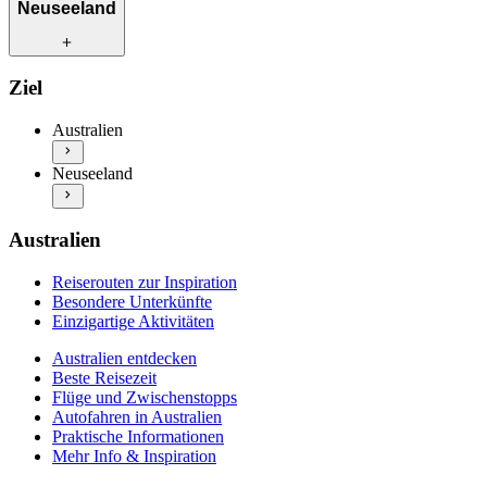
Reiserouten zur Inspiration
Neuseeland
Besondere Unterkünfte
Einzigartige Aktivitäten
Australien entdecken
Reiserouten zur Inspiration
Ziel
Beste Reisezeit
Besondere Unterkünfte
Flüge und Zwischenstopps
Einzigartige Aktivitäten
Australien
Autofahren in Australien
Neuseeland entdecken
Praktische Informationen
Neuseeland
Beste Reisezeit
Mehr Info & Inspiration
Flüge und Zwischenstopps
Autofahren in Neuseeland
Praktische Informationen
Australien
Mehr Info & Inspiration
Reiserouten zur Inspiration
Besondere Unterkünfte
Einzigartige Aktivitäten
Australien entdecken
Beste Reisezeit
Flüge und Zwischenstopps
Autofahren in Australien
Praktische Informationen
Mehr Info & Inspiration