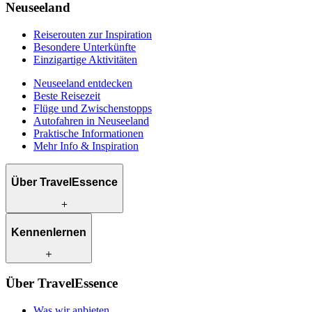
Neuseeland
Reiserouten zur Inspiration
Besondere Unterkünfte
Einzigartige Aktivitäten
Neuseeland entdecken
Beste Reisezeit
Flüge und Zwischenstopps
Autofahren in Neuseeland
Praktische Informationen
Mehr Info & Inspiration
Über TravelEssence
Was wir anbieten
Kennenlernen
Wie wir arbeiten
Was uns einzigartig macht
Unsere Geschichte
Unsere Reiseexperten
Klimabewusst reisen
Über TravelEssence
Unsere lokalen Partner
Kontakt
Unsere Kunden
Was wir anbieten