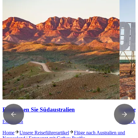
Entdecken Sie Südaustralien
Coober
Entdecken
Entdecke
Home
Unsere Reiseführerartikel
Flüge nach Australien und