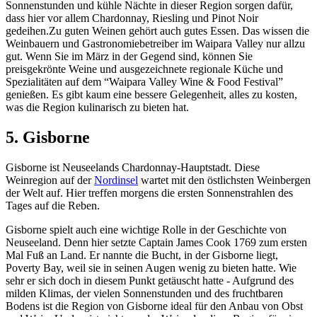
Sonnenstunden und kühle Nächte in dieser Region sorgen dafür,
dass hier vor allem Chardonnay, Riesling und Pinot Noir
gedeihen.Zu guten Weinen gehört auch gutes Essen. Das wissen die
Weinbauern und Gastronomiebetreiber im Waipara Valley nur allzu
gut. Wenn Sie im März in der Gegend sind, können Sie
preisgekrönte Weine und ausgezeichnete regionale Küche und
Spezialitäten auf dem “Waipara Valley Wine & Food Festival”
genießen. Es gibt kaum eine bessere Gelegenheit, alles zu kosten,
was die Region kulinarisch zu bieten hat.
5. Gisborne
Gisborne ist Neuseelands Chardonnay-Hauptstadt. Diese
Weinregion auf der
Nordinsel
wartet mit den östlichsten Weinbergen
der Welt auf. Hier treffen morgens die ersten Sonnenstrahlen des
Tages auf die Reben.
Gisborne spielt auch eine wichtige Rolle in der Geschichte von
Neuseeland. Denn hier setzte Captain James Cook 1769 zum ersten
Mal Fuß an Land. Er nannte die Bucht, in der Gisborne liegt,
Poverty Bay, weil sie in seinen Augen wenig zu bieten hatte. Wie
sehr er sich doch in diesem Punkt getäuscht hatte - Aufgrund des
milden Klimas, der vielen Sonnenstunden und des fruchtbaren
Bodens ist die Region von Gisborne ideal für den Anbau von Obst