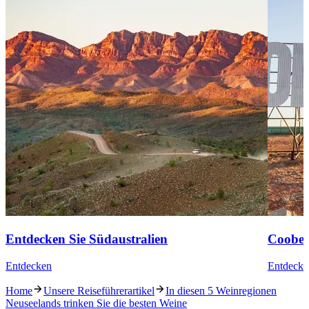
Entdecken Sie Südaustralien
Coober
Entdecken
Entdecke
Home
Unsere Reiseführerartikel
In diesen 5 Weinregionen
Neuseelands trinken Sie die besten Weine