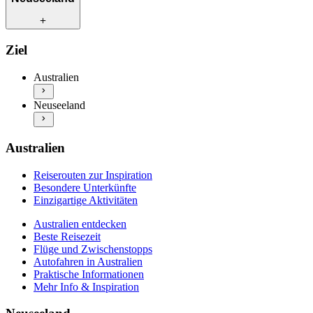
Besondere Unterkünfte
Einzigartige Aktivitäten
Australien entdecken
Reiserouten zur Inspiration
Ziel
Beste Reisezeit
Besondere Unterkünfte
Flüge und Zwischenstopps
Einzigartige Aktivitäten
Australien
Autofahren in Australien
Neuseeland entdecken
Praktische Informationen
Neuseeland
Beste Reisezeit
Mehr Info & Inspiration
Flüge und Zwischenstopps
Autofahren in Neuseeland
Praktische Informationen
Australien
Mehr Info & Inspiration
Reiserouten zur Inspiration
Besondere Unterkünfte
Einzigartige Aktivitäten
Australien entdecken
Beste Reisezeit
Flüge und Zwischenstopps
Autofahren in Australien
Praktische Informationen
Mehr Info & Inspiration