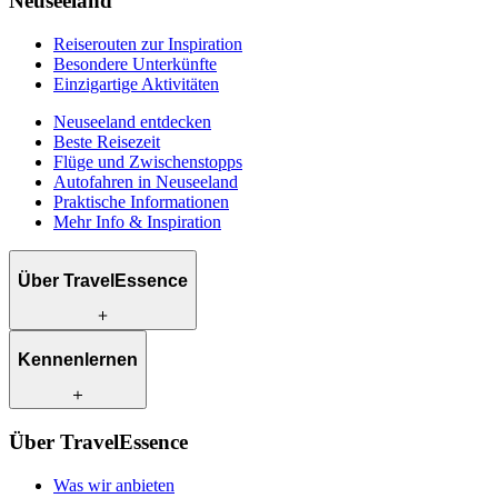
Neuseeland
Reiserouten zur Inspiration
Besondere Unterkünfte
Einzigartige Aktivitäten
Neuseeland entdecken
Beste Reisezeit
Flüge und Zwischenstopps
Autofahren in Neuseeland
Praktische Informationen
Mehr Info & Inspiration
Über TravelEssence
Was wir anbieten
Kennenlernen
Wie wir arbeiten
Was uns einzigartig macht
Unsere Geschichte
Unsere Reiseexperten
Klimabewusst reisen
Über TravelEssence
Unsere lokalen Partner
Kontakt
Unsere Kunden
Was wir anbieten
Karriere