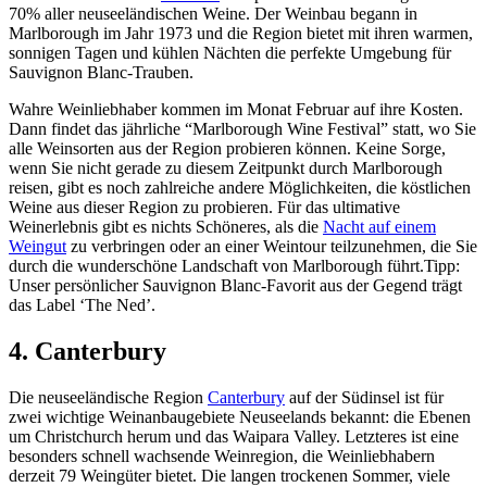
70% aller neuseeländischen Weine. Der Weinbau begann in
Marlborough im Jahr 1973 und die Region bietet mit ihren warmen,
sonnigen Tagen und kühlen Nächten die perfekte Umgebung für
Sauvignon Blanc-Trauben.
Wahre Weinliebhaber kommen im Monat Februar auf ihre Kosten.
Dann findet das jährliche “Marlborough Wine Festival” statt, wo Sie
alle Weinsorten aus der Region probieren können. Keine Sorge,
wenn Sie nicht gerade zu diesem Zeitpunkt durch Marlborough
reisen, gibt es noch zahlreiche andere Möglichkeiten, die köstlichen
Weine aus dieser Region zu probieren. Für das ultimative
Weinerlebnis gibt es nichts Schöneres, als die
Nacht auf einem
Weingut
zu verbringen oder an einer Weintour teilzunehmen, die Sie
durch die wunderschöne Landschaft von Marlborough führt.Tipp:
Unser persönlicher Sauvignon Blanc-Favorit aus der Gegend trägt
das Label ‘The Ned’.
4. Canterbury
Die neuseeländische Region
Canterbury
auf der Südinsel ist für
zwei wichtige Weinanbaugebiete Neuseelands bekannt: die Ebenen
um Christchurch herum und das Waipara Valley. Letzteres ist eine
besonders schnell wachsende Weinregion, die Weinliebhabern
derzeit 79 Weingüter bietet. Die langen trockenen Sommer, viele