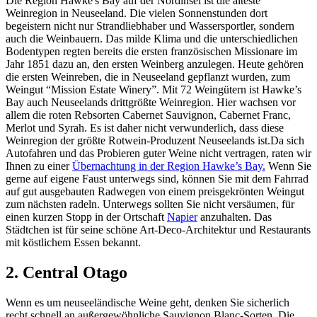
Die Region Hawke's Bay auf der Nordinsel ist die älteste
Weinregion in Neuseeland. Die vielen Sonnenstunden dort
begeistern nicht nur Strandliebhaber und Wassersportler, sondern
auch die Weinbauern. Das milde Klima und die unterschiedlichen
Bodentypen regten bereits die ersten französischen Missionare im
Jahr 1851 dazu an, den ersten Weinberg anzulegen. Heute gehören
die ersten Weinreben, die in Neuseeland gepflanzt wurden, zum
Weingut “Mission Estate Winery”. Mit 72 Weingütern ist Hawke’s
Bay auch Neuseelands drittgrößte Weinregion. Hier wachsen vor
allem die roten Rebsorten Cabernet Sauvignon, Cabernet Franc,
Merlot und Syrah. Es ist daher nicht verwunderlich, dass diese
Weinregion der größte Rotwein-Produzent Neuseelands ist.Da sich
Autofahren und das Probieren guter Weine nicht vertragen, raten wir
Ihnen zu einer
Übernachtung in der Region Hawke’s Bay.
Wenn Sie
gerne auf eigene Faust unterwegs sind, können Sie mit dem Fahrrad
auf gut ausgebauten Radwegen von einem preisgekrönten Weingut
zum nächsten radeln. Unterwegs sollten Sie nicht versäumen, für
einen kurzen Stopp in der Ortschaft
Napier
anzuhalten. Das
Städtchen ist für seine schöne Art-Deco-Architektur und Restaurants
mit köstlichem Essen bekannt.
2. Central Otago
Wenn es um neuseeländische Weine geht, denken Sie sicherlich
recht schnell an außergewöhnliche Sauvignon Blanc-Sorten. Die