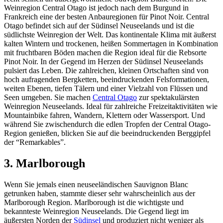
Weinregion Central Otago ist jedoch nach dem Burgund in
Frankreich eine der besten Anbauregionen für Pinot Noir. Central
Otago befindet sich auf der Südinsel Neuseelands und ist die
südlichste Weinregion der Welt. Das kontinentale Klima mit äußerst
kalten Wintern und trockenen, heißen Sommertagen in Kombination
mit fruchtbaren Böden machen die Region ideal für die Rebsorte
Pinot Noir. In der Gegend im Herzen der Südinsel Neuseelands
pulsiert das Leben. Die zahlreichen, kleinen Ortschaften sind von
hoch aufragenden Bergketten, beeindruckenden Felsformationen,
weiten Ebenen, tiefen Tälern und einer Vielzahl von Flüssen und
Seen umgeben. Sie machen
Central Otago
zur spektakulärsten
Weinregion Neuseelands. Ideal für zahlreiche Freizeitaktivitäten wie
Mountainbike fahren, Wandern, Klettern oder Wassersport. Und
während Sie zwischendurch die edlen Tropfen der Central Otago-
Region genießen, blicken Sie auf die beeindruckenden Berggipfel
der “Remarkables”.
3. Marlborough
Wenn Sie jemals einen neuseeländischen Sauvignon Blanc
getrunken haben, stammte dieser sehr wahrscheinlich aus der
Marlborough Region. Marlborough ist die wichtigste und
bekannteste Weinregion Neuseelands. Die Gegend liegt im
äußersten Norden der
Südinsel
und produziert nicht weniger als