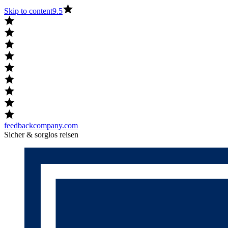
Skip to content
9.5
feedbackcompany.com
Sicher & sorglos reisen