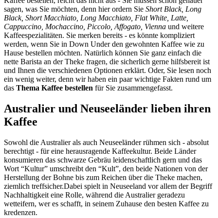
Kaffee bestellen, reicht das nicht aus - Sie müssen schon genauer
sagen, was Sie möchten, denn hier ordern Sie
Short Black, Long
Black, Short Macchiato, Long Macchiato, Flat White, Latte,
Cappuccino, Mochaccino, Piccolo, Affogato, Vienna
und weitere
Kaffeespezialitäten. Sie merken bereits - es könnte kompliziert
werden, wenn Sie in Down Under den gewohnten Kaffee wie zu
Hause bestellen möchten. Natürlich können Sie ganz einfach die
nette Barista an der Theke fragen, die sicherlich gerne hilfsbereit ist
und Ihnen die verschiedenen Optionen erklärt. Oder, Sie lesen noch
ein wenig weiter, denn wir haben ein paar wichtige Fakten rund um
das
Thema Kaffee bestellen
für Sie zusammengefasst.
Australier und Neuseeländer lieben ihren
Kaffee
Sowohl die Australier als auch Neuseeländer rühmen sich - absolut
berechtigt - für eine herausragende Kaffeekultur. Beide Länder
konsumieren das schwarze Gebräu leidenschaftlich gern und das
Wort “Kultur” umschreibt den “Kult”, den beide Nationen von der
Herstellung der Bohne bis zum Reichen über die Theke machen,
ziemlich treffsicher.Dabei spielt in Neuseeland vor allem der Begriff
Nachhaltigkeit eine Rolle, während die Australier geradezu
wetteifern, wer es schafft, in seinem Zuhause den besten Kaffee zu
kredenzen.