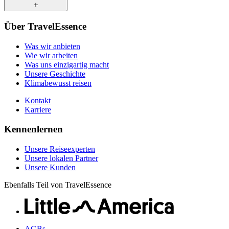
Was uns einzigartig macht
Unsere Geschichte
Unsere Reiseexperten
Klimabewusst reisen
Über TravelEssence
Unsere lokalen Partner
Kontakt
Unsere Kunden
Was wir anbieten
Karriere
Wie wir arbeiten
Was uns einzigartig macht
Unsere Geschichte
Klimabewusst reisen
Kontakt
Karriere
Kennenlernen
Unsere Reiseexperten
Unsere lokalen Partner
Unsere Kunden
Ebenfalls Teil von TravelEssence
AGBs