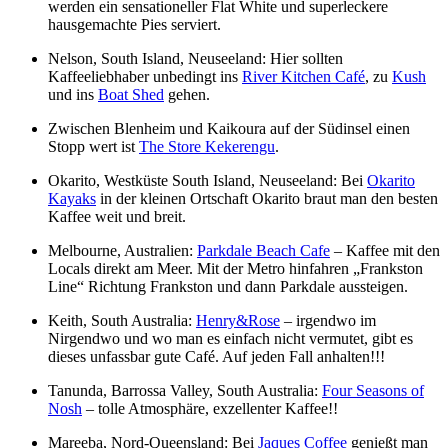
werden ein sensationeller Flat White und superleckere
hausgemachte Pies serviert.
Nelson, South Island, Neuseeland: Hier sollten
Kaffeeliebhaber unbedingt ins
River Kitchen Café
, zu
Kush
und ins
Boat Shed
gehen.
Zwischen Blenheim und Kaikoura auf der Südinsel einen
Stopp wert ist
The Store Kekerengu
.
Okarito, Westküste South Island, Neuseeland: Bei
Okarito
Kayaks
in der kleinen Ortschaft Okarito braut man den besten
Kaffee weit und breit.
Melbourne, Australien:
Parkdale Beach Cafe
– Kaffee mit den
Locals direkt am Meer. Mit der Metro hinfahren „Frankston
Line“ Richtung Frankston und dann Parkdale aussteigen.
Keith, South Australia:
Henry&Rose
– irgendwo im
Nirgendwo und wo man es einfach nicht vermutet, gibt es
dieses unfassbar gute Café. Auf jeden Fall anhalten!!!
Tanunda, Barrossa Valley, South Australia:
Four Seasons of
Nosh
– tolle Atmosphäre, exzellenter Kaffee!!
Mareeba, Nord-Queensland: Bei
Jaques Coffee
genießt man