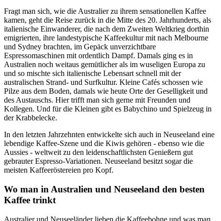
Fragt man sich, wie die Australier zu ihrem sensationellen Kaffee
kamen, geht die Reise zurück in die Mitte des 20. Jahrhunderts, als
italienische Einwanderer, die nach dem Zweiten Weltkrieg dorthin
emigrierten, ihre landestypische Kaffeekultur mit nach Melbourne
und Sydney brachten, im Gepäck unverzichtbare
Espressomaschinen mit ordentlich Dampf. Damals ging es in
Australien noch weitaus gemütlicher als im wuseligen Europa zu
und so mischte sich italienische Lebensart schnell mit der
australischen Strand- und Surfkultur. Kleine Cafés schossen wie
Pilze aus dem Boden, damals wie heute Orte der Geselligkeit und
des Austauschs. Hier trifft man sich gerne mit Freunden und
Kollegen. Und für die Kleinen gibt es Babychino und Spielzeug in
der Krabbelecke.
In den letzten Jahrzehnten entwickelte sich auch in Neuseeland eine
lebendige Kaffee-Szene und die Kiwis gehören - ebenso wie die
Aussies - weltweit zu den leidenschaftlichsten Genießern gut
gebrauter Espresso-Variationen. Neuseeland besitzt sogar die
meisten Kaffeeröstereien pro Kopf.
Wo man in Australien und Neuseeland den besten
Kaffee trinkt
Australier und Neuseeländer lieben die Kaffeebohne und was man