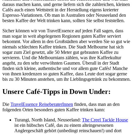
daraus machen kann, und gerne liefern sich die zahlreichen, kleinen
Cafés auch einen Wettstreit in der Herstellung eigens kreierter
Espresso-Variationen. Ob man in Australien oder Neuseeland den
besten Kaffee der Welt trinken kann, sollten Sie selbst feststellen.
Sicher können wir von TravelEssence auf jeden Fall sagen, dass
man sogar in weit abgelegenen Regionen guten Kaffee serviert
bekommt. Vor allem in den Großstädten aber werden Sie so gut wie
niemals schlechten Kaffee trinken. Die Stadt Melbourne hat sich
sogar zum Ziel gesetzt, alle 50 Meter gut gebrauten Kaffee zu
servieren. Und die Melbournians zählen, was ihre Kaffeekultur
angeht, zu den sehr verwöhnten Gaumen. Überall in der Stadt
finden sich kleine, authentische und vor allem gute Cafés! Manche
von ihnen kredenzen so guten Kaffee, dass Leute dort sogar gerne
bis zu 30 Minuten anstehen, um ihr Lieblingsgetränk zu bekommen.
Unsere Café-Tipps in Down Under:
Die
TravelEssence ReiseberaterInnen
finden, dass man an den
folgenden Orten besonders guten Kaffee trinken kann:
Turangi, North Island, Neuseeland:
The Creel Tackle House
ist ein hübsches Café, das zu einem alteingesessenen
Anglergeschäft gehört (unbedingt reinschauen!) und dort