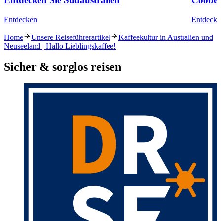
Entdecken Sie Südaustralien
Coober
Entdecken
Entdecke
Home
Unsere Reiseführerartikel
Kaffeekultur in Australien und
Neuseeland | Hallo Lieblingskaffee!
Sicher & sorglos reisen