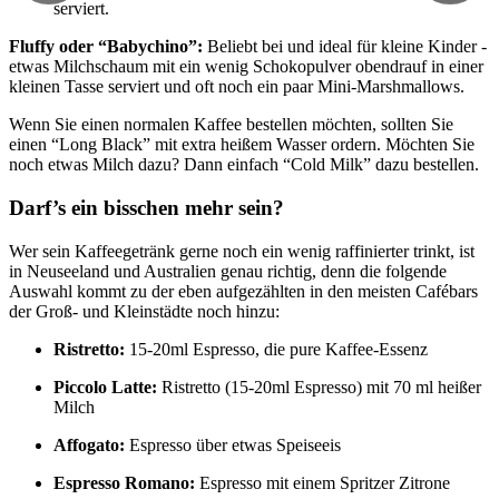
serviert.
Fluffy oder “Babychino”:
Beliebt bei und ideal für kleine Kinder -
etwas Milchschaum mit ein wenig Schokopulver obendrauf in einer
kleinen Tasse serviert und oft noch ein paar Mini-Marshmallows.
Wenn Sie einen normalen Kaffee bestellen möchten, sollten Sie
einen “Long Black” mit extra heißem Wasser ordern. Möchten Sie
noch etwas Milch dazu? Dann einfach “Cold Milk” dazu bestellen.
Darf’s ein bisschen mehr sein?
Wer sein Kaffeegetränk gerne noch ein wenig raffinierter trinkt, ist
in Neuseeland und Australien genau richtig, denn die folgende
Auswahl kommt zu der eben aufgezählten in den meisten Cafébars
der Groß- und Kleinstädte noch hinzu:
Ristretto:
15-20ml Espresso, die pure Kaffee-Essenz
Piccolo Latte:
Ristretto (15-20ml Espresso) mit 70 ml heißer
Milch
Affogato:
Espresso über etwas Speiseeis
Espresso Romano:
Espresso mit einem Spritzer Zitrone