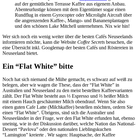
auf der gemütlichen Terrasse Kaffee aus eigenem Anbau.
Abenteurlustige können mit dem Eigentümer sogar einen
Rundflug in einem Gyrocopter oder Microlight Aircraft über
die angrenzenden Kaffee-, Mango- und Bananenplantagen
und den schönen Lake Mitchell unternehmen. Nix wie hin!
Wer sich noch ein wenig weiter über die besten Cafés Neuseelands
informieren möchte, kann die Website
Coffee Secrets
besuchen, die
eine Übersicht inkl. Googlemap der besten Cafés und Röstereien in
Neuseeland bietet.
Ein “Flat White” bitte
Noch hat sich niemand die Mühe gemacht, es schwarz auf weiß zu
belegen, aber wir wagen die These, dass der “Flat White” in
Australien und Neuseeland zu den meist bestellten Kaffeevarianten
zählt. Der Flat White besteht aus ⅓ Espresso und ⅔ heißer Milch
mit einem Hauch geschäumter Milch obendrauf. Wenn Sie also
einen guten Cafe Latte (Milchkaffee) bestellen möchten, ordern Sie
einen “Flat White”. Übrigens, sind sich die Australier und
Neuseeländer in der Frage, wer den Flat White erfunden hat, ebenso
uneinig, wie in der Diskussion darüber, welche Nation das National-
Dessert “Pavlova” oder den nationalen Lieblingskuchen
“Lamington” kreierte . Wir sagen: Hauptsache, der Kaffee