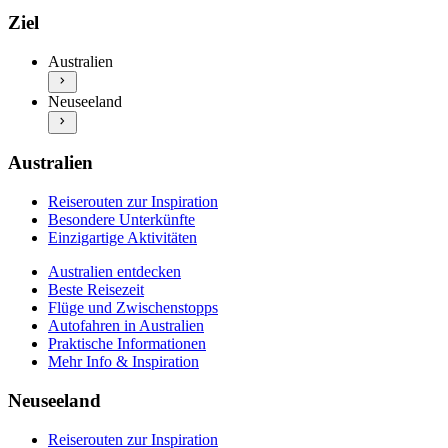
Australien entdecken
Reiserouten zur Inspiration
Ziel
Beste Reisezeit
Besondere Unterkünfte
Flüge und Zwischenstopps
Einzigartige Aktivitäten
Australien
Autofahren in Australien
Neuseeland entdecken
Praktische Informationen
Neuseeland
Beste Reisezeit
Mehr Info & Inspiration
Flüge und Zwischenstopps
Autofahren in Neuseeland
Praktische Informationen
Australien
Mehr Info & Inspiration
Reiserouten zur Inspiration
Besondere Unterkünfte
Einzigartige Aktivitäten
Australien entdecken
Beste Reisezeit
Flüge und Zwischenstopps
Autofahren in Australien
Praktische Informationen
Mehr Info & Inspiration
Neuseeland
Reiserouten zur Inspiration