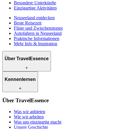
Besondere Unterkünfte
Einzigartige Aktivitäten
Neuseeland entdecken
Beste Reisezeit
Flüge und Zwischenstopps
Autofahren in Neuseeland
Praktische Informationen
Mehr Info & Inspiration
Über TravelEssence
Was wir anbieten
Kennenlernen
Wie wir arbeiten
Was uns einzigartig macht
Unsere Geschichte
Unsere Reiseexperten
Klimabewusst reisen
Über TravelEssence
Unsere lokalen Partner
Kontakt
Unsere Kunden
Was wir anbieten
Karriere
Wie wir arbeiten
Was uns einzigartig macht
Unsere Geschichte