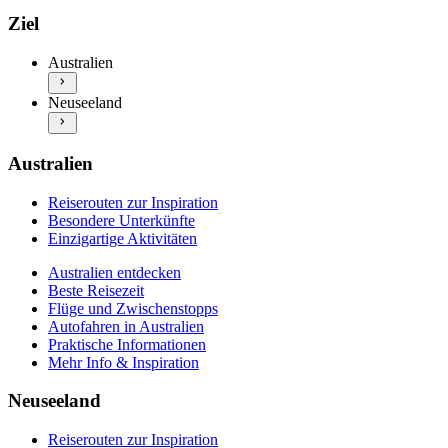
Australien entdecken
Reiserouten zur Inspiration
Ziel
Beste Reisezeit
Besondere Unterkünfte
Flüge und Zwischenstopps
Einzigartige Aktivitäten
Australien
Autofahren in Australien
Neuseeland entdecken
Praktische Informationen
Neuseeland
Beste Reisezeit
Mehr Info & Inspiration
Flüge und Zwischenstopps
Autofahren in Neuseeland
Praktische Informationen
Australien
Mehr Info & Inspiration
Reiserouten zur Inspiration
Besondere Unterkünfte
Einzigartige Aktivitäten
Australien entdecken
Beste Reisezeit
Flüge und Zwischenstopps
Autofahren in Australien
Praktische Informationen
Mehr Info & Inspiration
Neuseeland
Reiserouten zur Inspiration