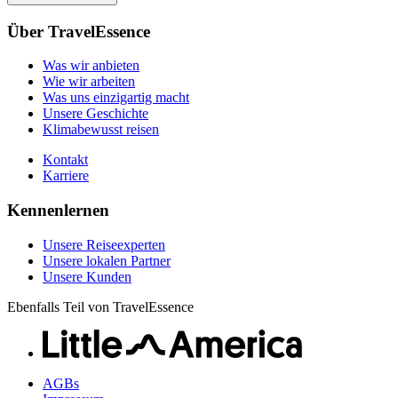
Unsere Geschichte
Unsere Reiseexperten
Klimabewusst reisen
Über TravelEssence
Unsere lokalen Partner
Kontakt
Unsere Kunden
Was wir anbieten
Karriere
Wie wir arbeiten
Was uns einzigartig macht
Unsere Geschichte
Klimabewusst reisen
Kontakt
Karriere
Kennenlernen
Unsere Reiseexperten
Unsere lokalen Partner
Unsere Kunden
Ebenfalls Teil von TravelEssence
AGBs