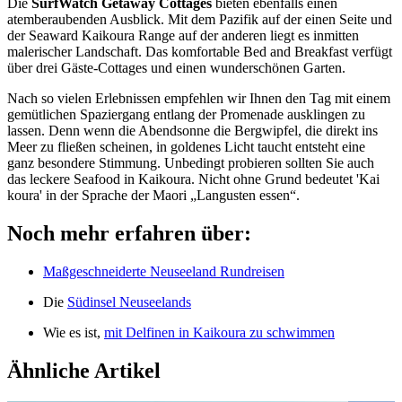
Die
SurfWatch Getaway Cottages
bieten ebenfalls einen
atemberaubenden Ausblick. Mit dem Pazifik auf der einen Seite und
der Seaward Kaikoura Range auf der anderen liegt es inmitten
malerischer Landschaft. Das komfortable Bed and Breakfast verfügt
über drei Gäste-Cottages und einen wunderschönen Garten.
Nach so vielen Erlebnissen empfehlen wir Ihnen den Tag mit einem
gemütlichen Spaziergang entlang der Promenade ausklingen zu
lassen. Denn wenn die Abendsonne die Bergwipfel, die direkt ins
Meer zu fließen scheinen, in goldenes Licht taucht entsteht eine
ganz besondere Stimmung. Unbedingt probieren sollten Sie auch
das leckere Seafood in Kaikoura. Nicht ohne Grund bedeutet 'Kai
koura' in der Sprache der Maori „Langusten essen“.
Noch mehr erfahren über:
Maßgeschneiderte Neuseeland Rundreisen
Die
Südinsel Neuseelands
Wie es ist,
mit Delfinen in Kaikoura zu schwimmen
Ähnliche Artikel