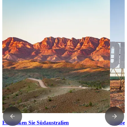
Entdecken Sie Südaustralien
Coober