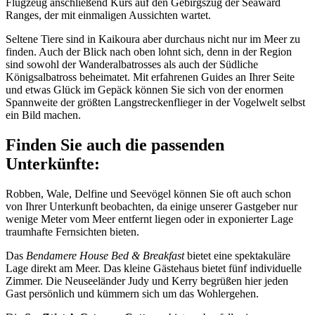
Flugzeug anschließend Kurs auf den Gebirgszug der Seaward
Ranges, der mit einmaligen Aussichten wartet.
Seltene Tiere sind in Kaikoura aber durchaus nicht nur im Meer zu
finden. Auch der Blick nach oben lohnt sich, denn in der Region
sind sowohl der Wanderalbatrosses als auch der Südliche
Königsalbatross beheimatet. Mit erfahrenen Guides an Ihrer Seite
und etwas Glück im Gepäck können Sie sich von der enormen
Spannweite der größten Langstreckenflieger in der Vogelwelt selbst
ein Bild machen.
Finden Sie auch die passenden
Unterkünfte:
Robben, Wale, Delfine und Seevögel können Sie oft auch schon
von Ihrer Unterkunft beobachten, da einige unserer Gastgeber nur
wenige Meter vom Meer entfernt liegen oder in exponierter Lage
traumhafte Fernsichten bieten.
Das
Bendamere House Bed & Breakfast
bietet eine spektakuläre
Lage direkt am Meer. Das kleine Gästehaus bietet fünf individuelle
Zimmer. Die Neuseeländer Judy und Kerry begrüßen hier jeden
Gast persönlich und kümmern sich um das Wohlergehen.