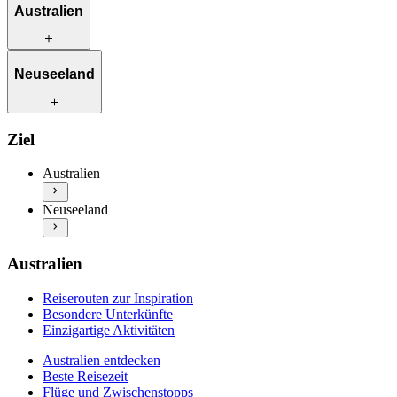
Australien
Reiserouten zur Inspiration
Neuseeland
Besondere Unterkünfte
Einzigartige Aktivitäten
Australien entdecken
Reiserouten zur Inspiration
Ziel
Beste Reisezeit
Besondere Unterkünfte
Flüge und Zwischenstopps
Einzigartige Aktivitäten
Australien
Autofahren in Australien
Neuseeland entdecken
Praktische Informationen
Neuseeland
Beste Reisezeit
Mehr Info & Inspiration
Flüge und Zwischenstopps
Autofahren in Neuseeland
Praktische Informationen
Australien
Mehr Info & Inspiration
Reiserouten zur Inspiration
Besondere Unterkünfte
Einzigartige Aktivitäten
Australien entdecken
Beste Reisezeit
Flüge und Zwischenstopps