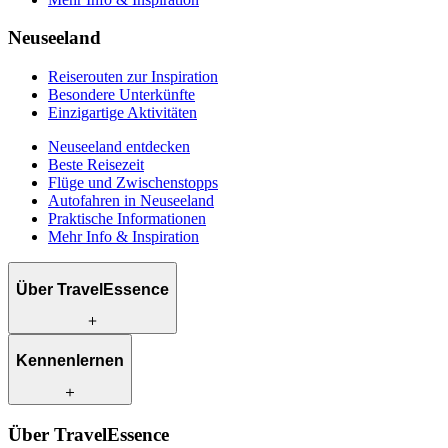
Neuseeland
Reiserouten zur Inspiration
Besondere Unterkünfte
Einzigartige Aktivitäten
Neuseeland entdecken
Beste Reisezeit
Flüge und Zwischenstopps
Autofahren in Neuseeland
Praktische Informationen
Mehr Info & Inspiration
Über TravelEssence
Was wir anbieten
Kennenlernen
Wie wir arbeiten
Was uns einzigartig macht
Unsere Geschichte
Unsere Reiseexperten
Klimabewusst reisen
Über TravelEssence
Unsere lokalen Partner