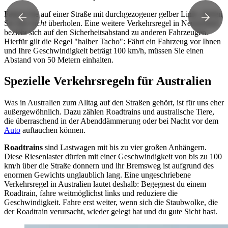
Fahren Sie auf einer Straße mit durchgezogener gelber Linie, dürfen
Sie hier
nicht
überholen. Eine weitere Verkehrsregel in Neuseeland
bezieht sich auf den Sicherheitsabstand zu anderen Fahrzeugen.
Hierfür gilt die Regel "halber Tacho": Fährt ein Fahrzeug vor Ihnen
und Ihre Geschwindigkeit beträgt 100 km/h, müssen Sie einen
Abstand von 50 Metern einhalten.
Spezielle Verkehrsregeln für Australien
Was in Australien zum Alltag auf den Straßen gehört, ist für uns eher
außergewöhnlich. Dazu zählen Roadtrains und australische Tiere,
die überraschend in der Abenddämmerung oder bei Nacht vor dem
Auto
auftauchen können.
Roadtrains
sind Lastwagen mit bis zu vier großen Anhängern.
Diese Riesenlaster dürfen mit einer Geschwindigkeit von bis zu 100
km/h über die Straße donnern und ihr Bremsweg ist aufgrund des
enormen Gewichts unglaublich lang. Eine ungeschriebene
Verkehrsregel in Australien lautet deshalb: Begegnest du einem
Roadtrain, fahre weitmöglichst links und reduziere die
Geschwindigkeit. Fahre erst weiter, wenn sich die Staubwolke, die
der Roadtrain verursacht, wieder gelegt hat und du gute Sicht hast.