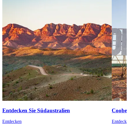
Entdecken Sie Südaustralien
Coober
Entdecken
Entdecke