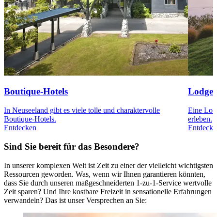
Boutique-Hotels
Lodges
In Neuseeland gibt es viele tolle und charaktervolle
Eine Lodg
Boutique-Hotels.
erleben.
Entdecken
Entdecke
Sind Sie bereit für das Besondere?
In unserer komplexen Welt ist Zeit zu einer der vielleicht wichtigsten
Ressourcen geworden. Was, wenn wir Ihnen garantieren könnten,
dass Sie durch unseren maßgeschneiderten 1-zu-1-Service wertvolle
Zeit sparen? Und Ihre kostbare Freizeit in sensationelle Erfahrungen
verwandeln? Das ist unser Versprechen an Sie: