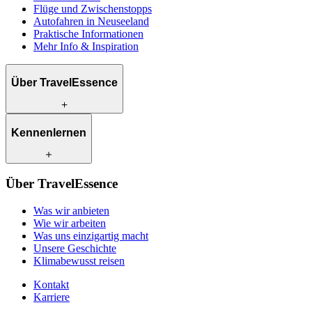
Flüge und Zwischenstopps
Autofahren in Neuseeland
Praktische Informationen
Mehr Info & Inspiration
Über TravelEssence
Was wir anbieten
Kennenlernen
Wie wir arbeiten
Was uns einzigartig macht
Unsere Geschichte
Unsere Reiseexperten
Klimabewusst reisen
Über TravelEssence
Unsere lokalen Partner
Kontakt
Unsere Kunden
Was wir anbieten
Karriere
Wie wir arbeiten
Was uns einzigartig macht
Unsere Geschichte
Klimabewusst reisen
Kontakt
Karriere