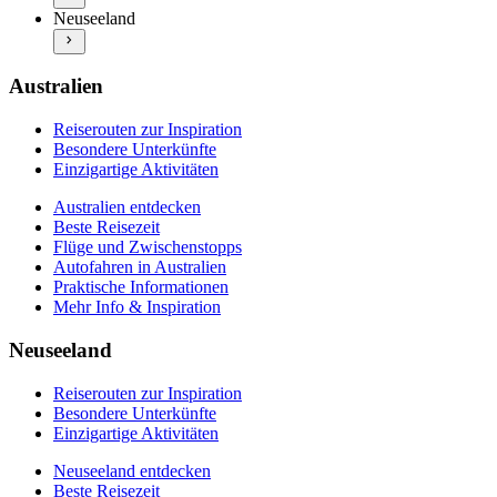
Neuseeland entdecken
Praktische Informationen
Neuseeland
Beste Reisezeit
Mehr Info & Inspiration
Flüge und Zwischenstopps
Autofahren in Neuseeland
Praktische Informationen
Australien
Mehr Info & Inspiration
Reiserouten zur Inspiration
Besondere Unterkünfte
Einzigartige Aktivitäten
Australien entdecken
Beste Reisezeit
Flüge und Zwischenstopps
Autofahren in Australien
Praktische Informationen
Mehr Info & Inspiration
Neuseeland
Reiserouten zur Inspiration
Besondere Unterkünfte
Einzigartige Aktivitäten
Neuseeland entdecken
Beste Reisezeit