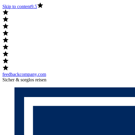
Skip to content
9.5
feedbackcompany.com
Sicher & sorglos reisen