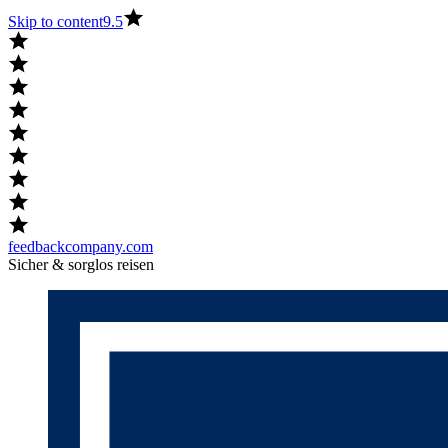
Skip to content
9.5
feedbackcompany.com
Sicher & sorglos reisen