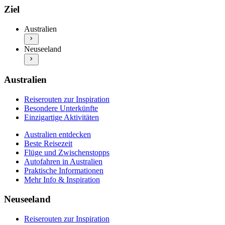
Australien entdecken
Reiserouten zur Inspiration
Ziel
Beste Reisezeit
Besondere Unterkünfte
Flüge und Zwischenstopps
Einzigartige Aktivitäten
Australien
Autofahren in Australien
Neuseeland entdecken
Praktische Informationen
Neuseeland
Beste Reisezeit
Mehr Info & Inspiration
Flüge und Zwischenstopps
Autofahren in Neuseeland
Praktische Informationen
Australien
Mehr Info & Inspiration
Reiserouten zur Inspiration
Besondere Unterkünfte
Einzigartige Aktivitäten
Australien entdecken
Beste Reisezeit
Flüge und Zwischenstopps
Autofahren in Australien
Praktische Informationen
Mehr Info & Inspiration
Neuseeland
Reiserouten zur Inspiration