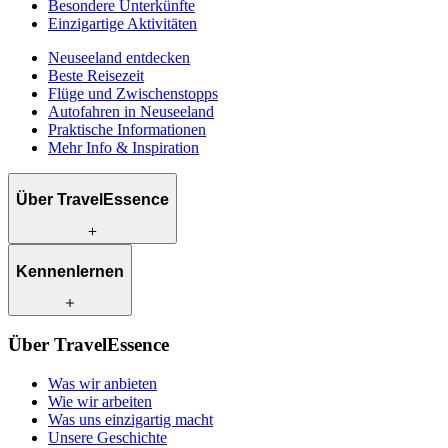
Besondere Unterkünfte
Einzigartige Aktivitäten
Neuseeland entdecken
Beste Reisezeit
Flüge und Zwischenstopps
Autofahren in Neuseeland
Praktische Informationen
Mehr Info & Inspiration
Über TravelEssence
Was wir anbieten
Kennenlernen
Wie wir arbeiten
Was uns einzigartig macht
Unsere Geschichte
Unsere Reiseexperten
Klimabewusst reisen
Über TravelEssence
Unsere lokalen Partner
Kontakt
Unsere Kunden
Was wir anbieten
Karriere
Wie wir arbeiten
Was uns einzigartig macht
Unsere Geschichte