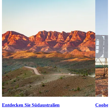
Entdecken Sie Südaustralien
Coober