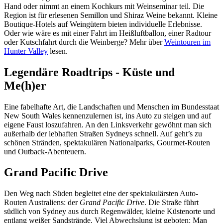
Hand oder nimmt an einem Kochkurs mit Weinseminar teil. Die
Region ist für erlesenen Semillon und Shiraz Weine bekannt. Kleine
Boutique-Hotels auf Weingütern bieten individuelle Erlebnisse.
Oder wie wäre es mit einer Fahrt im Heißluftballon, einer Radtour
oder Kutschfahrt durch die Weinberge? Mehr über
Weintouren im
Hunter Valley
lesen.
Legendäre Roadtrips - Küste und
Me(h)er
Eine fabelhafte Art, die Landschaften und Menschen im Bundesstaat
New South Wales kennenzulernen ist, ins Auto zu steigen und auf
eigene Faust loszufahren. An den Linksverkehr gewöhnt man sich
außerhalb der lebhaften Straßen Sydneys schnell. Auf geht’s zu
schönen Stränden, spektakulären Nationalparks, Gourmet-Routen
und Outback-Abenteuern.
Grand Pacific Drive
Den Weg nach Süden begleitet eine der spektakulärsten Auto-
Routen Australiens: der
Grand Pacific Drive
. Die Straße führt
südlich von Sydney aus durch Regenwälder, kleine Küstenorte und
entlang weißer Sandstrände. Viel Abwechslung ist geboten: Man