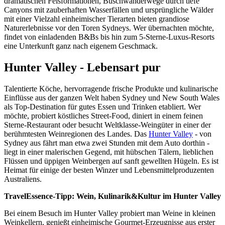
dramatischen Felsformationen, Buschwanderwege durch tiefe
Canyons mit zauberhaften Wasserfällen und ursprüngliche Wälder
mit einer Vielzahl einheimischer Tierarten bieten grandiose
Naturerlebnisse vor den Toren Sydneys. Wer übernachten möchte,
findet von einladenden B&Bs bis hin zum 5-Sterne-Luxus-Resorts
eine Unterkunft ganz nach eigenem Geschmack.
Hunter Valley - Lebensart pur
Talentierte Köche, hervorragende frische Produkte und kulinarische
Einflüsse aus der ganzen Welt haben Sydney und New South Wales
als Top-Destination für gutes Essen und Trinken etabliert. Wer
möchte, probiert köstliches Street-Food, diniert in einem feinen
Sterne-Restaurant oder besucht Weltklasse-Weingüter in einer der
berühmtesten Weinregionen des Landes. Das
Hunter Valley
- von
Sydney aus fährt man etwa zwei Stunden mit dem Auto dorthin -
liegt in einer malerischen Gegend, mit hübschen Tälern, lieblichen
Flüssen und üppigen Weinbergen auf sanft gewellten Hügeln. Es ist
Heimat für einige der besten Winzer und Lebensmittelproduzenten
Australiens.
TravelEssence-Tipp: Wein, Kulinarik&Kultur im Hunter Valley
Bei einem Besuch im Hunter Valley probiert man Weine in kleinen
Weinkellern, genießt einheimische Gourmet-Erzeugnisse aus erster