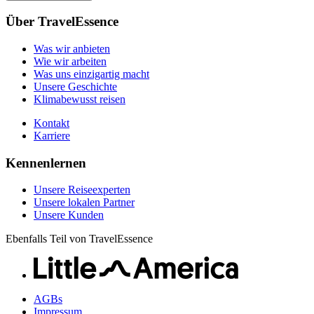
Unsere Geschichte
Unsere Reiseexperten
Klimabewusst reisen
Über TravelEssence
Unsere lokalen Partner
Kontakt
Unsere Kunden
Was wir anbieten
Karriere
Wie wir arbeiten
Was uns einzigartig macht
Unsere Geschichte
Klimabewusst reisen
Kontakt
Karriere
Kennenlernen
Unsere Reiseexperten
Unsere lokalen Partner
Unsere Kunden
Ebenfalls Teil von TravelEssence
AGBs
Impressum