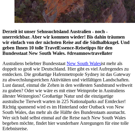
Derzeit ist unser Sehnsuchtsland Australien - noch -
unerreichbar. Aber wir kommen wieder! Bis dahin träumen
wir einfach von der nächsten Reise auf die Südhalbkugel. Und
geben Ihnen 10 tolle TravelEssence-Reisetipps für den
Bundesstaat New South Wales. #dreamnowtravellater
Australiens beliebter Bundesstaat
New South Wales
ist mehr als
doppelt so groß wie Deutschland. Hier gibt es viel Aufregendes zu
entdecken. Die großartige Hafenmetropole Sydney ist das Gateway
zu abwechslungsreichen Aktivitäten und vielfältigen Landschaften.
Lust darauf, einmal die Zehen in den weißesten Sandstrand weltweit
zu graben? Oder wie wäre es mit einer Weinprobe in Australiens
ältester Weinregion? Großartige Natur und die einzigartige
australische Tierwelt warten in 225 Nationalparks auf Entdecker!
Richtig spannend wird es im Hinterland oder Outback von New
South Wales, das mehr als die Hälfte des Bundesstaats ausmacht.
Wer sich bald selbst einmal auf die Reise nach New South Wales
begeben möchte, findet hier wunderbare Anregungen für eine tolle
Erlebnisreise.