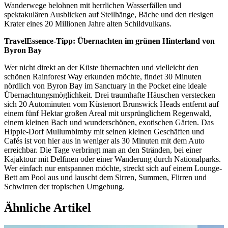
Wanderwege belohnen mit herrlichen Wasserfällen und
spektakulären Ausblicken auf Steilhänge, Bäche und den riesigen
Krater eines 20 Millionen Jahre alten Schildvulkans.
TravelEssence-Tipp: Übernachten im grünen Hinterland von
Byron Bay
Wer nicht direkt an der Küste übernachten und vielleicht den
schönen Rainforest Way erkunden möchte, findet 30 Minuten
nördlich von Byron Bay im Sanctuary in the Pocket eine ideale
Übernachtungsmöglichkeit. Drei traumhafte Häuschen verstecken
sich 20 Autominuten vom Küstenort Brunswick Heads entfernt auf
einem fünf Hektar großen Areal mit ursprünglichem Regenwald,
einem kleinen Bach und wunderschönen, exotischen Gärten. Das
Hippie-Dorf Mullumbimby mit seinen kleinen Geschäften und
Cafés ist von hier aus in weniger als 30 Minuten mit dem Auto
erreichbar. Die Tage verbringt man an den Stränden, bei einer
Kajaktour mit Delfinen oder einer Wanderung durch Nationalparks.
Wer einfach nur entspannen möchte, streckt sich auf einem Lounge-
Bett am Pool aus und lauscht dem Sirren, Summen, Flirren und
Schwirren der tropischen Umgebung.
Ähnliche Artikel