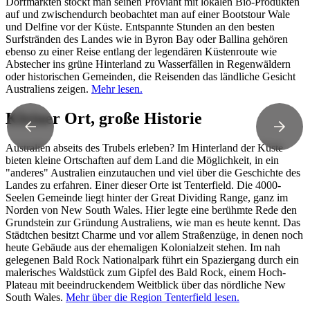
Dorfmärkten stockt man seinen Proviant mit lokalen Bio-Produkten
auf und zwischendurch beobachtet man auf einer Bootstour Wale
und Delfine vor der Küste. Entspannte Stunden an den besten
Surfstränden des Landes wie in Byron Bay oder Ballina gehören
ebenso zu einer Reise entlang der legendären Küstenroute wie
Abstecher ins grüne Hinterland zu Wasserfällen in Regenwäldern
oder historischen Gemeinden, die Reisenden das ländliche Gesicht
Australiens zeigen.
Mehr lesen.
Kleiner Ort, große Historie
Australien abseits des Trubels erleben? Im Hinterland der Küste
bieten kleine Ortschaften auf dem Land die Möglichkeit, in ein
"anderes" Australien einzutauchen und viel über die Geschichte des
Landes zu erfahren. Einer dieser Orte ist Tenterfield. Die 4000-
Seelen Gemeinde liegt hinter der Great Dividing Range, ganz im
Norden von New South Wales. Hier legte eine berühmte Rede den
Grundstein zur Gründung Australiens, wie man es heute kennt. Das
Städtchen besitzt Charme und vor allem Straßenzüge, in denen noch
heute Gebäude aus der ehemaligen Kolonialzeit stehen. Im nah
gelegenen Bald Rock Nationalpark führt ein Spaziergang durch ein
malerisches Waldstück zum Gipfel des Bald Rock, einem Hoch-
Plateau mit beeindruckendem Weitblick über das nördliche New
South Wales.
Mehr über die Region Tenterfield lesen.