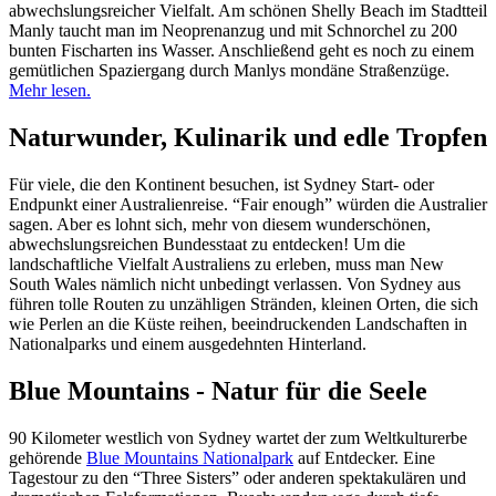
abwechslungsreicher Vielfalt. Am schönen Shelly Beach im Stadtteil
Manly taucht man im Neoprenanzug und mit Schnorchel zu 200
bunten Fischarten ins Wasser. Anschließend geht es noch zu einem
gemütlichen Spaziergang durch Manlys mondäne Straßenzüge.
Mehr lesen.
Naturwunder, Kulinarik und edle Tropfen
Für viele, die den Kontinent besuchen, ist Sydney Start- oder
Endpunkt einer Australienreise. “Fair enough” würden die Australier
sagen. Aber es lohnt sich, mehr von diesem wunderschönen,
abwechslungsreichen Bundesstaat zu entdecken! Um die
landschaftliche Vielfalt Australiens zu erleben, muss man New
South Wales nämlich nicht unbedingt verlassen. Von Sydney aus
führen tolle Routen zu unzähligen Stränden, kleinen Orten, die sich
wie Perlen an die Küste reihen, beeindruckenden Landschaften in
Nationalparks und einem ausgedehnten Hinterland.
Blue Mountains - Natur für die Seele
90 Kilometer westlich von Sydney wartet der zum Weltkulturerbe
gehörende
Blue Mountains Nationalpark
auf Entdecker. Eine
Tagestour zu den “Three Sisters” oder anderen spektakulären und