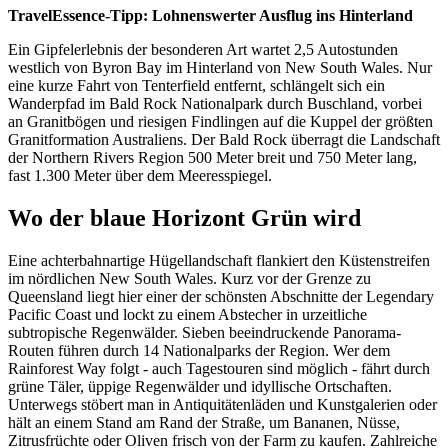
TravelEssence-Tipp: Lohnenswerter Ausflug ins Hinterland
Ein Gipfelerlebnis der besonderen Art wartet 2,5 Autostunden
westlich von Byron Bay im Hinterland von New South Wales. Nur
eine kurze Fahrt von Tenterfield entfernt, schlängelt sich ein
Wanderpfad im Bald Rock Nationalpark durch Buschland, vorbei
an Granitbögen und riesigen Findlingen auf die Kuppel der größten
Granitformation Australiens. Der Bald Rock überragt die Landschaft
der Northern Rivers Region 500 Meter breit und 750 Meter lang,
fast 1.300 Meter über dem Meeresspiegel.
Wo der blaue Horizont Grün wird
Eine achterbahnartige Hügellandschaft flankiert den Küstenstreifen
im nördlichen New South Wales. Kurz vor der Grenze zu
Queensland liegt hier einer der schönsten Abschnitte der Legendary
Pacific Coast und lockt zu einem Abstecher in urzeitliche
subtropische Regenwälder. Sieben beeindruckende Panorama-
Routen führen durch 14 Nationalparks der Region. Wer dem
Rainforest Way folgt - auch Tagestouren sind möglich - fährt durch
grüne Täler, üppige Regenwälder und idyllische Ortschaften.
Unterwegs stöbert man in Antiquitätenläden und Kunstgalerien oder
hält an einem Stand am Rand der Straße, um Bananen, Nüsse,
Zitrusfrüchte oder Oliven frisch von der Farm zu kaufen. Zahlreiche