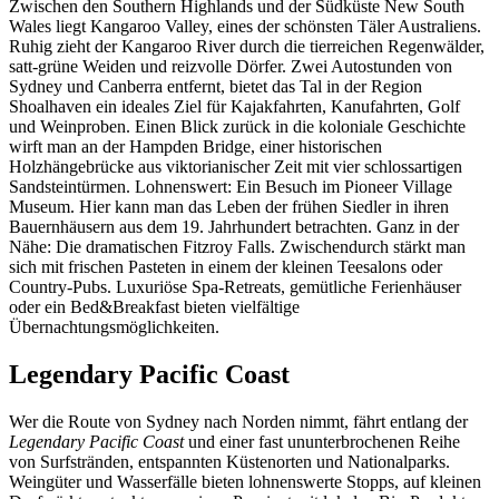
Zwischen den Southern Highlands und der Südküste New South
Wales liegt Kangaroo Valley, eines der schönsten Täler Australiens.
Ruhig zieht der Kangaroo River durch die tierreichen Regenwälder,
satt-grüne Weiden und reizvolle Dörfer. Zwei Autostunden von
Sydney und Canberra entfernt, bietet das Tal in der Region
Shoalhaven ein ideales Ziel für Kajakfahrten, Kanufahrten, Golf
und Weinproben. Einen Blick zurück in die koloniale Geschichte
wirft man an der Hampden Bridge, einer historischen
Holzhängebrücke aus viktorianischer Zeit mit vier schlossartigen
Sandsteintürmen. Lohnenswert: Ein Besuch im Pioneer Village
Museum. Hier kann man das Leben der frühen Siedler in ihren
Bauernhäusern aus dem 19. Jahrhundert betrachten. Ganz in der
Nähe: Die dramatischen Fitzroy Falls. Zwischendurch stärkt man
sich mit frischen Pasteten in einem der kleinen Teesalons oder
Country-Pubs. Luxuriöse Spa-Retreats, gemütliche Ferienhäuser
oder ein Bed&Breakfast bieten vielfältige
Übernachtungsmöglichkeiten.
Legendary Pacific Coast
Wer die Route von Sydney nach Norden nimmt, fährt entlang der
Legendary Pacific Coast
und einer fast ununterbrochenen Reihe
von Surfstränden, entspannten Küstenorten und Nationalparks.
Weingüter und Wasserfälle bieten lohnenswerte Stopps, auf kleinen