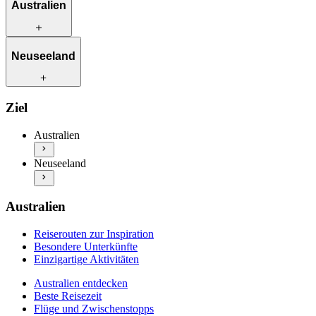
Australien
Reiserouten zur Inspiration
Neuseeland
Besondere Unterkünfte
Einzigartige Aktivitäten
Australien entdecken
Reiserouten zur Inspiration
Ziel
Beste Reisezeit
Besondere Unterkünfte
Flüge und Zwischenstopps
Einzigartige Aktivitäten
Australien
Autofahren in Australien
Neuseeland entdecken
Praktische Informationen
Neuseeland
Beste Reisezeit
Mehr Info & Inspiration
Flüge und Zwischenstopps
Autofahren in Neuseeland
Praktische Informationen
Australien
Mehr Info & Inspiration
Reiserouten zur Inspiration
Besondere Unterkünfte
Einzigartige Aktivitäten
Australien entdecken
Beste Reisezeit
Flüge und Zwischenstopps