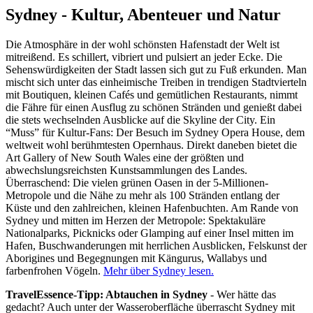
Sydney - Kultur, Abenteuer und Natur
Die Atmosphäre in der wohl schönsten Hafenstadt der Welt ist
mitreißend. Es schillert, vibriert und pulsiert an jeder Ecke. Die
Sehenswürdigkeiten der Stadt lassen sich gut zu Fuß erkunden. Man
mischt sich unter das einheimische Treiben in trendigen Stadtvierteln
mit Boutiquen, kleinen Cafés und gemütlichen Restaurants, nimmt
die Fähre für einen Ausflug zu schönen Stränden und genießt dabei
die stets wechselnden Ausblicke auf die Skyline der City. Ein
“Muss” für Kultur-Fans: Der Besuch im Sydney Opera House, dem
weltweit wohl berühmtesten Opernhaus. Direkt daneben bietet die
Art Gallery of New South Wales eine der größten und
abwechslungsreichsten Kunstsammlungen des Landes.
Überraschend: Die vielen grünen Oasen in der 5-Millionen-
Metropole und die Nähe zu mehr als 100 Stränden entlang der
Küste und den zahlreichen, kleinen Hafenbuchten. Am Rande von
Sydney und mitten im Herzen der Metropole: Spektakuläre
Nationalparks, Picknicks oder Glamping auf einer Insel mitten im
Hafen, Buschwanderungen mit herrlichen Ausblicken, Felskunst der
Aborigines und Begegnungen mit Kängurus, Wallabys und
farbenfrohen Vögeln.
Mehr über Sydney lesen.
TravelEssence-Tipp: Abtauchen in Sydney
- Wer hätte das
gedacht? Auch unter der Wasseroberfläche überrascht Sydney mit