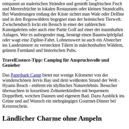
entspannt an malerischen Stränden und genießt fangfrischen Fisch
und Meeresfrüchte in lokalen Restaurants oder kleinen Strandcafés.
Bei Wanderungen entlang der Küste sichtet man Wale oder Delfine
und in den Regenwäldern begegnet man der heimischen Tierwelt.
Zwischendurch lockt ein Besuch in einer der zahlreichen
Kunstgalerien oder auch eine Partie Golf auf einer der traumhaften
Anlagen. Wer es aufregender mag, besteigt einen Baumwipfelpfad
oder wagt eine Zipline-Fahrt. Lohnenswert ist auch ein Abstecher
ins Landesinnere zu versteckten Tälern in märchenhaften Wäldern,
grünem Farmland und historischen Pubs.
TravelEssence-Tipp: Camping für Anspruchsvolle und
Genießer
Das
Paperbark Camp
bietet nur wenige Kilometer von der
wunderschönen Jervis Bay und dem weißesten Strand der Welt -
Hyams Beach - entfernt ein idyllisches Naturerlebnis. Besucher
übernachten in luxuriösen Zeltunterkünften mit bequemem
Doppelbett, weichen Daunen und eigenem Bad. Dazu Ausblick ins
Grüne und auf Wunsch ein mehrgängiges Gourmet-Dinner bei
Kerzenschein.
Ländlicher Charme ohne Ampeln