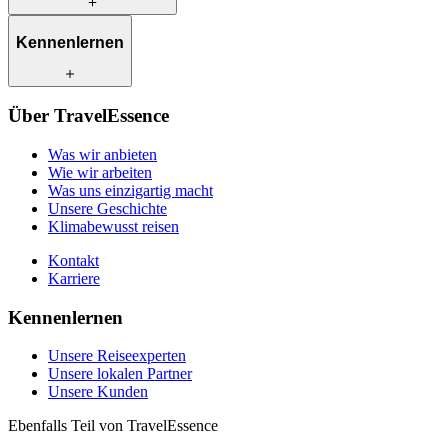
Was wir anbieten
Kennenlernen
Wie wir arbeiten
Was uns einzigartig macht
Unsere Geschichte
Unsere Reiseexperten
Klimabewusst reisen
Über TravelEssence
Unsere lokalen Partner
Kontakt
Unsere Kunden
Was wir anbieten
Karriere
Wie wir arbeiten
Was uns einzigartig macht
Unsere Geschichte
Klimabewusst reisen
Kontakt
Karriere
Kennenlernen
Unsere Reiseexperten
Unsere lokalen Partner
Unsere Kunden
Ebenfalls Teil von TravelEssence