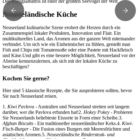
Der Königsalbatros ist einer der größten Seevögel der Welt
Neuseeländische Küche
Neuseeland kulinarische Szene erobert die Herzen durch ein
Zusammenspiel lokaler Produkten, Innovation und Flair. Ein
multikulturelles Land, das Aromen aus der ganzen Welt miteinander
verbindet. Um sich wie ein Einheimischer zu fühlen, genießt man
Fish and Chips mit Tomatensoße oder eine Pastete mit Hackfleisch
und Käse.Und gibt es eine bessere Möglichkeit, Neuseeland vor der
Abreise kennenzulernen, als sich mit der lokalen Küche zu
beschäftigen?
Kochen Sie gerne?
Hier sind 5 klassische Rezepte, die Sie ausprobieren sollten, bevor
Sie nach Neuseeland reisen.
1.
Kiwi Pavlova
- Australien und Neuseeland streiten seit langem
darüber, wer die Pavlova erfunden hat!2.
Hokey Pokey
- Probieren
Sie Neuseelands beliebteste Eissorte in Form einer Scheibe.3.
Afghan Biscuits
- Ein traditioneller neuseeländischer Keks.4.
Kiwi-
Fisch-Burger
- Die Fusion eines Burgers mit Meeresfrüchten und
asiatischen Aromen.5.
Neuseeländische Rindersteak- und