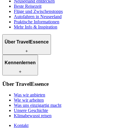
Neuseeland entdecken
Beste Reisezeit
Flüge und Zwischenstopps
Autofahren in Neuseeland
Praktische Informationen
Mehr Info & Inspiration
Über TravelEssence
Was wir anbieten
Kennenlernen
Wie wir arbeiten
Was uns einzigartig macht
Unsere Geschichte
Unsere Reiseexperten
Klimabewusst reisen
Über TravelEssence
Unsere lokalen Partner
Kontakt
Unsere Kunden
Was wir anbieten
Karriere
Wie wir arbeiten
Was uns einzigartig macht
Unsere Geschichte
Klimabewusst reisen
Kontakt