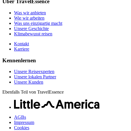
Unsere Reiseexperten
Klimabewusst reisen
Über TravelEssence
Unsere lokalen Partner
Kontakt
Unsere Kunden
Was wir anbieten
Karriere
Wie wir arbeiten
Was uns einzigartig macht
Unsere Geschichte
Klimabewusst reisen
Kontakt
Karriere
Kennenlernen
Unsere Reiseexperten
Unsere lokalen Partner
Unsere Kunden
Ebenfalls Teil von TravelEssence
AGBs
Impressum
Cookies