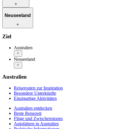
Reiserouten zur Inspiration
Neuseeland
Besondere Unterkünfte
Einzigartige Aktivitäten
Australien entdecken
Reiserouten zur Inspiration
Ziel
Beste Reisezeit
Besondere Unterkünfte
Flüge und Zwischenstopps
Einzigartige Aktivitäten
Australien
Autofahren in Australien
Neuseeland entdecken
Praktische Informationen
Neuseeland
Beste Reisezeit
Mehr Info & Inspiration
Flüge und Zwischenstopps
Autofahren in Neuseeland
Praktische Informationen
Australien
Mehr Info & Inspiration
Reiserouten zur Inspiration
Besondere Unterkünfte
Einzigartige Aktivitäten
Australien entdecken
Beste Reisezeit
Flüge und Zwischenstopps
Autofahren in Australien
Praktische Informationen