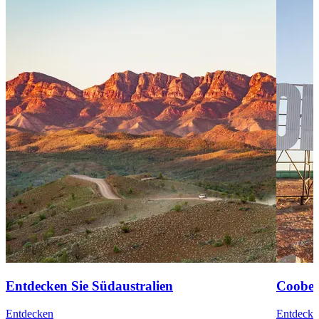
Entdecken Sie Südaustralien
Coober
Entdecken
Entdecke