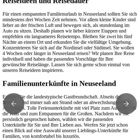
Reiseideen und Reisedauer
Für einen entspannten Familienurlaub in Neuseeland sollten Sie sich
mindestens drei Wochen Zeit nehmen. Vor allem kleine Kinder sind
lieber an der frischen Luft und bewegen sich, als stundenlang im
Auto zu sitzen. Deshalb planen wir lieber kürzere Etappen und
empfehlen ein langsameres Reisetempo. Bleiben Sie zwei bis fünf
Nächte an einem Ort und erkunden Sie die vielfältige Umgebung.
Konzentrieren Sie sich auf die Nordinsel oder Südinsel. Sie wollen
4 Wochen oder länger in Neuseeland reisen? Wir planen Ihre Reise
individuell und haben die passenden Vorschläge für Ihre
gewünschte Reiselänge. Lassen Sie sich gerne schon einmal von
unseren Reiseideen inspirieren.
Familienunterkünfte in Neuseeland
Erleben Sie die landestypische Gastfreundschaft. Abseits der
Massen. Und immer nah am Strand oder an abwechslungsreichen
Aktivitäten. Tolle Ferienunterkünfte mit viel Platz zum Austoben für
die Kids und zum Entspannen für die Großen. Nachdem wir Sie
persönlich gesprochen haben, wählen wir die passenden
Unterkünfte für Sie und Ihre Lieben aus. Werfen Sie jetzt schon
einen Blick auf eine Auswahl unserer Lieblings-Unterkünfte für
Familien, von komfortabel bis luxuriös.