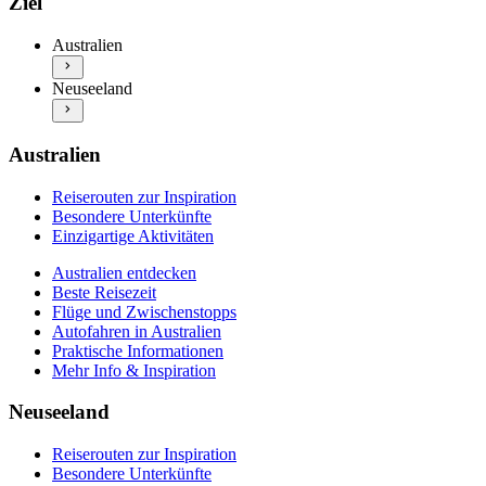
Ziel
Beste Reisezeit
Besondere Unterkünfte
Flüge und Zwischenstopps
Einzigartige Aktivitäten
Australien
Autofahren in Australien
Neuseeland entdecken
Praktische Informationen
Neuseeland
Beste Reisezeit
Mehr Info & Inspiration
Flüge und Zwischenstopps
Autofahren in Neuseeland
Praktische Informationen
Australien
Mehr Info & Inspiration
Reiserouten zur Inspiration
Besondere Unterkünfte
Einzigartige Aktivitäten
Australien entdecken
Beste Reisezeit
Flüge und Zwischenstopps
Autofahren in Australien
Praktische Informationen
Mehr Info & Inspiration
Neuseeland
Reiserouten zur Inspiration
Besondere Unterkünfte