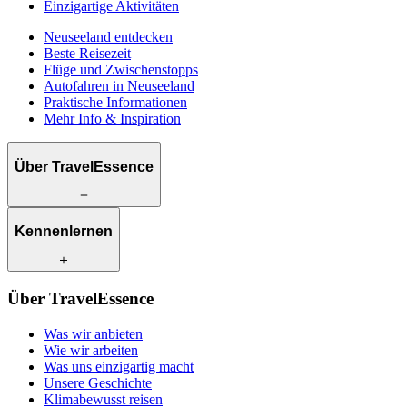
Einzigartige Aktivitäten
Neuseeland entdecken
Beste Reisezeit
Flüge und Zwischenstopps
Autofahren in Neuseeland
Praktische Informationen
Mehr Info & Inspiration
Über TravelEssence
Was wir anbieten
Kennenlernen
Wie wir arbeiten
Was uns einzigartig macht
Unsere Geschichte
Unsere Reiseexperten
Klimabewusst reisen
Über TravelEssence
Unsere lokalen Partner
Kontakt
Unsere Kunden
Was wir anbieten
Karriere
Wie wir arbeiten
Was uns einzigartig macht
Unsere Geschichte
Klimabewusst reisen