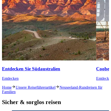
Entdecken Sie Südaustralien
Coober
Entdecken
Entdecke
Home
Unsere Reiseführerartikel
Neuseeland-Rundreisen für
Familien
Sicher & sorglos reisen