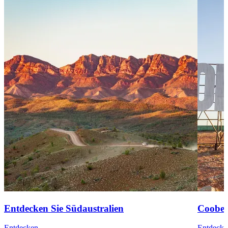
Entdecken Sie Südaustralien
Coober
Entdecken
Entdecke