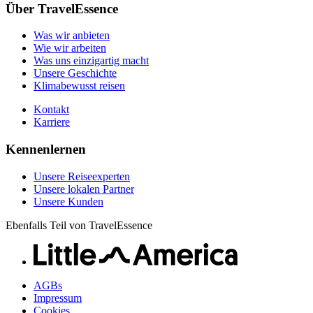
Unsere Reiseexperten
Klimabewusst reisen
Über TravelEssence
Unsere lokalen Partner
Kontakt
Unsere Kunden
Was wir anbieten
Karriere
Wie wir arbeiten
Was uns einzigartig macht
Unsere Geschichte
Klimabewusst reisen
Kontakt
Karriere
Kennenlernen
Unsere Reiseexperten
Unsere lokalen Partner
Unsere Kunden
Ebenfalls Teil von TravelEssence
AGBs
Impressum
Cookies