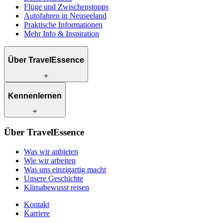
Flüge und Zwischenstopps
Autofahren in Neuseeland
Praktische Informationen
Mehr Info & Inspiration
Über TravelEssence
Was wir anbieten
Kennenlernen
Wie wir arbeiten
Was uns einzigartig macht
Unsere Geschichte
Unsere Reiseexperten
Klimabewusst reisen
Über TravelEssence
Unsere lokalen Partner
Kontakt
Unsere Kunden
Was wir anbieten
Karriere
Wie wir arbeiten
Was uns einzigartig macht
Unsere Geschichte
Klimabewusst reisen
Kontakt
Karriere