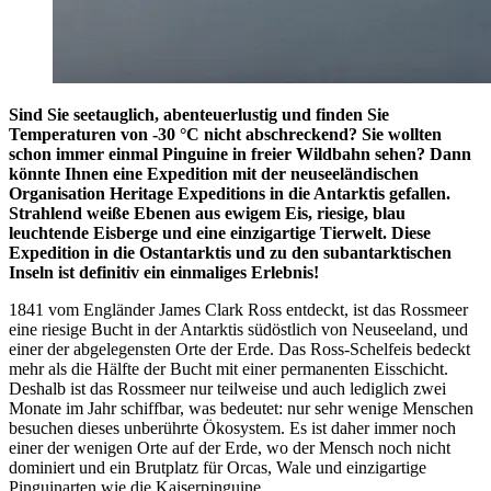
Sind Sie seetauglich, abenteuerlustig und finden Sie
Temperaturen von -30 °C nicht abschreckend? Sie wollten
schon immer einmal Pinguine in freier Wildbahn sehen? Dann
könnte Ihnen eine Expedition mit der neuseeländischen
Organisation Heritage Expeditions in die Antarktis gefallen.
Strahlend weiße Ebenen aus ewigem Eis, riesige, blau
leuchtende Eisberge und eine einzigartige Tierwelt. Diese
Expedition in die Ostantarktis und zu den subantarktischen
Inseln ist definitiv ein einmaliges Erlebnis!
1841 vom Engländer James Clark Ross entdeckt, ist das Rossmeer
eine riesige Bucht in der Antarktis südöstlich von Neuseeland, und
einer der abgelegensten Orte der Erde. Das Ross-Schelfeis bedeckt
mehr als die Hälfte der Bucht mit einer permanenten Eisschicht.
Deshalb ist das Rossmeer nur teilweise und auch lediglich zwei
Monate im Jahr schiffbar, was bedeutet: nur sehr wenige Menschen
besuchen dieses unberührte Ökosystem. Es ist daher immer noch
einer der wenigen Orte auf der Erde, wo der Mensch noch nicht
dominiert und ein Brutplatz für Orcas, Wale und einzigartige
Pinguinarten wie die Kaiserpinguine.