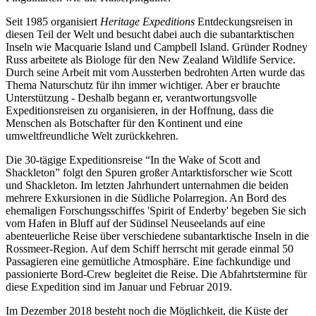
Seit 1985 organisiert
Heritage Expeditions
Entdeckungsreisen in
diesen Teil der Welt und besucht dabei auch die subantarktischen
Inseln wie Macquarie Island und Campbell Island. Gründer Rodney
Russ arbeitete als Biologe für den New Zealand Wildlife Service.
Durch seine Arbeit mit vom Aussterben bedrohten Arten wurde das
Thema Naturschutz für ihn immer wichtiger. Aber er brauchte
Unterstützung - Deshalb begann er, verantwortungsvolle
Expeditionsreisen zu organisieren, in der Hoffnung, dass die
Menschen als Botschafter für den Kontinent und eine
umweltfreundliche Welt zurückkehren.
Die 30-tägige Expeditionsreise “In the Wake of Scott and
Shackleton” folgt den Spuren großer Antarktisforscher wie Scott
und Shackleton. Im letzten Jahrhundert unternahmen die beiden
mehrere Exkursionen in die Südliche Polarregion. An Bord des
ehemaligen Forschungsschiffes 'Spirit of Enderby' begeben Sie sich
vom Hafen in Bluff auf der Südinsel Neuseelands auf eine
abenteuerliche Reise über verschiedene subantarktische Inseln in die
Rossmeer-Region. Auf dem Schiff herrscht mit gerade einmal 50
Passagieren eine gemütliche Atmosphäre. Eine fachkundige und
passionierte Bord-Crew begleitet die Reise. Die Abfahrtstermine für
diese Expedition sind im Januar und Februar 2019.
Im Dezember 2018 besteht noch die Möglichkeit, die Küste der