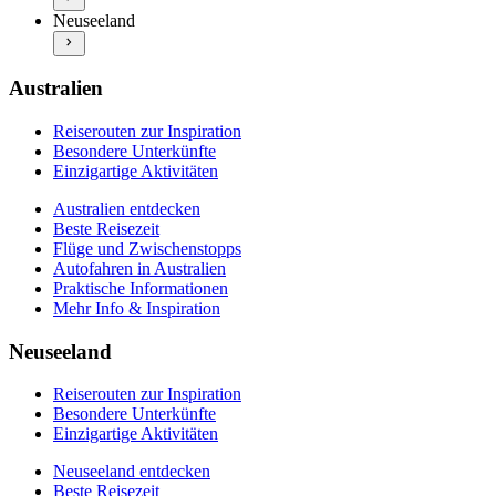
Neuseeland entdecken
Praktische Informationen
Neuseeland
Beste Reisezeit
Mehr Info & Inspiration
Flüge und Zwischenstopps
Autofahren in Neuseeland
Praktische Informationen
Australien
Mehr Info & Inspiration
Reiserouten zur Inspiration
Besondere Unterkünfte
Einzigartige Aktivitäten
Australien entdecken
Beste Reisezeit
Flüge und Zwischenstopps
Autofahren in Australien
Praktische Informationen
Mehr Info & Inspiration
Neuseeland
Reiserouten zur Inspiration
Besondere Unterkünfte
Einzigartige Aktivitäten
Neuseeland entdecken
Beste Reisezeit