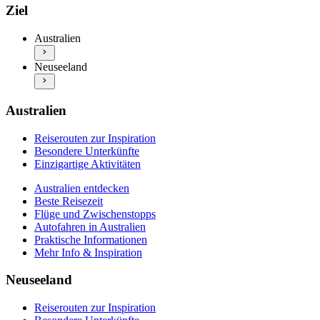
Australien entdecken
Reiserouten zur Inspiration
Ziel
Beste Reisezeit
Besondere Unterkünfte
Flüge und Zwischenstopps
Einzigartige Aktivitäten
Australien
Autofahren in Australien
Neuseeland entdecken
Praktische Informationen
Neuseeland
Beste Reisezeit
Mehr Info & Inspiration
Flüge und Zwischenstopps
Autofahren in Neuseeland
Praktische Informationen
Australien
Mehr Info & Inspiration
Reiserouten zur Inspiration
Besondere Unterkünfte
Einzigartige Aktivitäten
Australien entdecken
Beste Reisezeit
Flüge und Zwischenstopps
Autofahren in Australien
Praktische Informationen
Mehr Info & Inspiration
Neuseeland
Reiserouten zur Inspiration