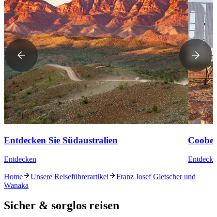
Entdecken Sie Südaustralien
Coober
Entdecken
Entdecke
Home
Unsere Reiseführerartikel
Franz Josef Gletscher und
Wanaka
Sicher & sorglos reisen