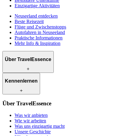
Besondere Unterkünfte
Einzigartige Aktivitäten
Neuseeland entdecken
Beste Reisezeit
Flüge und Zwischenstopps
Autofahren in Neuseeland
Praktische Informationen
Mehr Info & Inspiration
Über TravelEssence
Was wir anbieten
Kennenlernen
Wie wir arbeiten
Was uns einzigartig macht
Unsere Geschichte
Unsere Reiseexperten
Klimabewusst reisen
Über TravelEssence
Unsere lokalen Partner
Kontakt
Unsere Kunden
Was wir anbieten
Karriere
Wie wir arbeiten
Was uns einzigartig macht
Unsere Geschichte