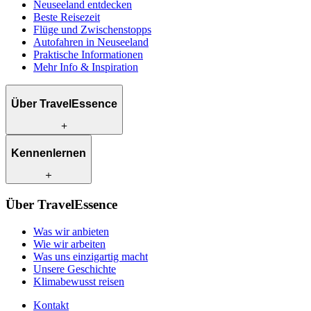
Neuseeland entdecken
Beste Reisezeit
Flüge und Zwischenstopps
Autofahren in Neuseeland
Praktische Informationen
Mehr Info & Inspiration
Über TravelEssence
Was wir anbieten
Kennenlernen
Wie wir arbeiten
Was uns einzigartig macht
Unsere Geschichte
Unsere Reiseexperten
Klimabewusst reisen
Über TravelEssence
Unsere lokalen Partner
Kontakt
Unsere Kunden
Was wir anbieten
Karriere
Wie wir arbeiten
Was uns einzigartig macht
Unsere Geschichte
Klimabewusst reisen
Kontakt