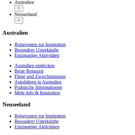
Australien
Autofahren in Australien
Neuseeland entdecken
Praktische Informationen
Neuseeland
Beste Reisezeit
Mehr Info & Inspiration
Flüge und Zwischenstopps
Autofahren in Neuseeland
Praktische Informationen
Australien
Mehr Info & Inspiration
Reiserouten zur Inspiration
Besondere Unterkünfte
Einzigartige Aktivitäten
Australien entdecken
Beste Reisezeit
Flüge und Zwischenstopps
Autofahren in Australien
Praktische Informationen
Mehr Info & Inspiration
Neuseeland
Reiserouten zur Inspiration
Besondere Unterkünfte
Einzigartige Aktivitäten