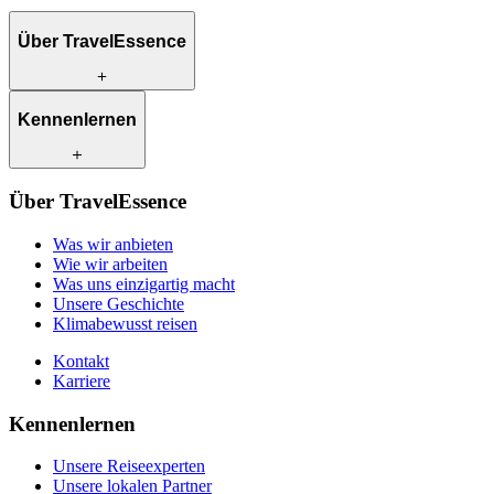
Über TravelEssence
Was wir anbieten
Kennenlernen
Wie wir arbeiten
Was uns einzigartig macht
Unsere Geschichte
Unsere Reiseexperten
Klimabewusst reisen
Über TravelEssence
Unsere lokalen Partner
Kontakt
Unsere Kunden
Was wir anbieten
Karriere
Wie wir arbeiten
Was uns einzigartig macht
Unsere Geschichte
Klimabewusst reisen
Kontakt
Karriere
Kennenlernen
Unsere Reiseexperten
Unsere lokalen Partner