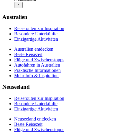
Beste Reisezeit
Mehr Info & Inspiration
Flüge und Zwischenstopps
Autofahren in Neuseeland
Praktische Informationen
Australien
Mehr Info & Inspiration
Reiserouten zur Inspiration
Besondere Unterkünfte
Einzigartige Aktivitäten
Australien entdecken
Beste Reisezeit
Flüge und Zwischenstopps
Autofahren in Australien
Praktische Informationen
Mehr Info & Inspiration
Neuseeland
Reiserouten zur Inspiration
Besondere Unterkünfte
Einzigartige Aktivitäten
Neuseeland entdecken
Beste Reisezeit
Flüge und Zwischenstopps