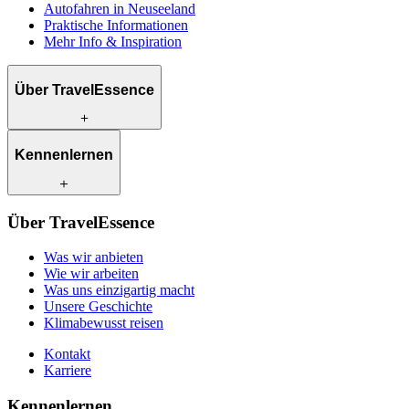
Autofahren in Neuseeland
Praktische Informationen
Mehr Info & Inspiration
Über TravelEssence
Was wir anbieten
Kennenlernen
Wie wir arbeiten
Was uns einzigartig macht
Unsere Geschichte
Unsere Reiseexperten
Klimabewusst reisen
Über TravelEssence
Unsere lokalen Partner
Kontakt
Unsere Kunden
Was wir anbieten
Karriere
Wie wir arbeiten
Was uns einzigartig macht
Unsere Geschichte
Klimabewusst reisen
Kontakt
Karriere
Kennenlernen