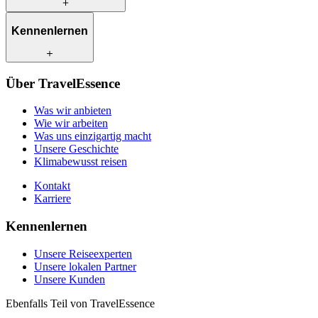
Was wir anbieten
Kennenlernen
Wie wir arbeiten
Was uns einzigartig macht
Unsere Geschichte
Unsere Reiseexperten
Klimabewusst reisen
Über TravelEssence
Unsere lokalen Partner
Kontakt
Unsere Kunden
Was wir anbieten
Karriere
Wie wir arbeiten
Was uns einzigartig macht
Unsere Geschichte
Klimabewusst reisen
Kontakt
Karriere
Kennenlernen
Unsere Reiseexperten
Unsere lokalen Partner
Unsere Kunden
Ebenfalls Teil von TravelEssence