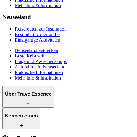
Mehr Info & Inspiration
Neuseeland
Reiserouten zur Inspiration
Besondere Unterkünfte
Einzigartige Aktivitäten
Neuseeland entdecken
Beste Reisezeit
Flüge und Zwischenstopps
Autofahren in Neuseeland
Praktische Informationen
Mehr Info & Inspiration
Über TravelEssence
Was wir anbieten
Kennenlernen
Wie wir arbeiten
Was uns einzigartig macht
Unsere Geschichte
Unsere Reiseexperten