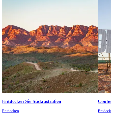
Entdecken Sie Südaustralien
Coober
Entdecken
Entdecke