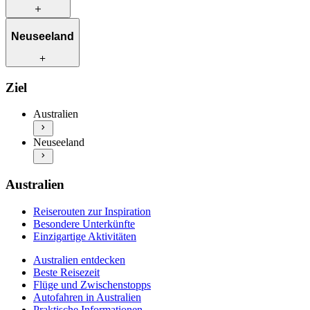
Reiserouten zur Inspiration
Neuseeland
Besondere Unterkünfte
Einzigartige Aktivitäten
Australien entdecken
Reiserouten zur Inspiration
Ziel
Beste Reisezeit
Besondere Unterkünfte
Flüge und Zwischenstopps
Einzigartige Aktivitäten
Australien
Autofahren in Australien
Neuseeland entdecken
Praktische Informationen
Neuseeland
Beste Reisezeit
Mehr Info & Inspiration
Flüge und Zwischenstopps
Autofahren in Neuseeland
Praktische Informationen
Australien
Mehr Info & Inspiration
Reiserouten zur Inspiration
Besondere Unterkünfte
Einzigartige Aktivitäten
Australien entdecken
Beste Reisezeit
Flüge und Zwischenstopps
Autofahren in Australien
Praktische Informationen