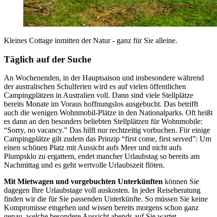
Kleines Cottage inmitten der Natur - ganz für Sie alleine.
Täglich auf der Suche
An Wochenenden, in der Hauptsaison und insbesondere während
der australischen Schulferien wird es auf vielen öffentlichen
Campingplätzen in Australien voll. Dann sind viele Stellplätze
bereits Monate im Voraus hoffnungslos ausgebucht. Das betrifft
auch die wenigen Wohnmobil-Plätze in den Nationalparks. Oft heißt
es dann an den besonders beliebten Stellplätzen für Wohnmobile:
“Sorry, no vacancy.” Das hilft nur rechtzeitig vorbuchen. Für einige
Campingplätze gilt zudem das Prinzip “first come, first served”: Um
einen schönen Platz mit Aussicht aufs Meer und nicht aufs
Plumpsklo zu ergattern, endet mancher Urlaubstag so bereits am
Nachmittag und es geht wertvolle Urlaubszeit flöten.
Mit Mietwagen und vorgebuchten Unterkünften
können Sie
dagegen Ihre Urlaubstage voll auskosten. In jeder Reiseberatung
finden wir die für Sie passenden Unterkünfte. So müssen Sie keine
Kompromisse eingehen und wissen bereits morgens schon ganz
genau, welche besondere Aussicht abends auf Sie wartet.