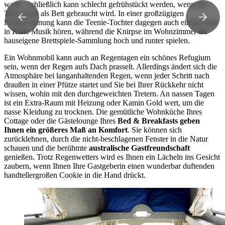
wach - schließlich kann schlecht gefrühstückt werden, wenn der
Tisch noch als Bett gebraucht wird. In einer großzügigen
Ferienwohnung kann die Teenie-Tochter dagegen auch einfach mal
in Ruhe Musik hören, während die Knirpse im Wohnzimmer die
hauseigene Brettspiele-Sammlung hoch und runter spielen.
Ein Wohnmobil kann auch an Regentagen ein schönes Refugium
sein, wenn der Regen aufs Dach prasselt. Allerdings ändert sich die
Atmosphäre bei langanhaltenden Regen, wenn jeder Schritt nach
draußen in einer Pfütze startet und Sie bei Ihrer Rückkehr nicht
wissen, wohin mit den durchgeweichten Tretern. An nassen Tagen
ist ein Extra-Raum mit Heizung oder Kamin Gold wert, um die
nasse Kleidung zu trocknen. Die gemütliche Wohnküche Ihres
Cottage oder die Gästelounge Ihres
Bed & Breakfasts geben
Ihnen ein größeres Maß an Komfort
. Sie können sich
zurücklehnen, durch die nicht-beschlagenen Fenster in die Natur
schauen und die berühmte
australische Gastfreundschaft
genießen. Trotz Regenwetters wird es Ihnen ein Lächeln ins Gesicht
zaubern, wenn Ihnen Ihre Gastgeberin einen wunderbar duftenden
handtellergroßen Cookie in die Hand drückt.