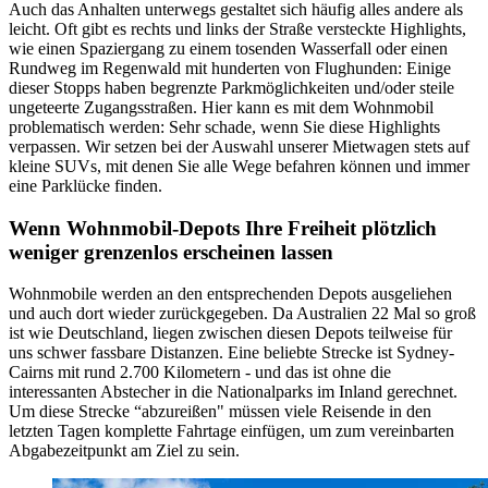
Auch das Anhalten unterwegs gestaltet sich häufig alles andere als
leicht. Oft gibt es rechts und links der Straße versteckte Highlights,
wie einen Spaziergang zu einem tosenden Wasserfall oder einen
Rundweg im Regenwald mit hunderten von Flughunden: Einige
dieser Stopps haben begrenzte Parkmöglichkeiten und/oder steile
ungeteerte Zugangsstraßen. Hier kann es mit dem Wohnmobil
problematisch werden: Sehr schade, wenn Sie diese Highlights
verpassen. Wir setzen bei der Auswahl unserer Mietwagen stets auf
kleine SUVs, mit denen Sie alle Wege befahren können und immer
eine Parklücke finden.
Wenn Wohnmobil-Depots Ihre Freiheit plötzlich
weniger grenzenlos erscheinen lassen
Wohnmobile werden an den entsprechenden Depots ausgeliehen
und auch dort wieder zurückgegeben. Da Australien 22 Mal so groß
ist wie Deutschland, liegen zwischen diesen Depots teilweise für
uns schwer fassbare Distanzen. Eine beliebte Strecke ist Sydney-
Cairns mit rund 2.700 Kilometern - und das ist ohne die
interessanten Abstecher in die Nationalparks im Inland gerechnet.
Um diese Strecke “abzureißen" müssen viele Reisende in den
letzten Tagen komplette Fahrtage einfügen, um zum vereinbarten
Abgabezeitpunkt am Ziel zu sein.