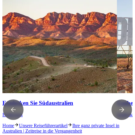
Entdecken Sie Südaustralien
Coober
Entdecken
Entdecke
Home
Unsere Reiseführerartikel
Ihre ganz private Insel in
Australien | Zeitreise in die Vergangenheit