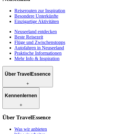
Reiserouten zur Inspiration
Besondere Unterkünfte
Einzigartige Aktivitäten
Neuseeland entdecken
Beste Reisezeit
Flüge und Zwischenstopps
Autofahren in Neuseeland
Praktische Informationen
Mehr Info & Inspiration
Über TravelEssence
Was wir anbieten
Kennenlernen
Wie wir arbeiten
Was uns einzigartig macht
Unsere Geschichte
Unsere Reiseexperten
Klimabewusst reisen
Über TravelEssence
Unsere lokalen Partner
Kontakt
Unsere Kunden
Was wir anbieten
Karriere