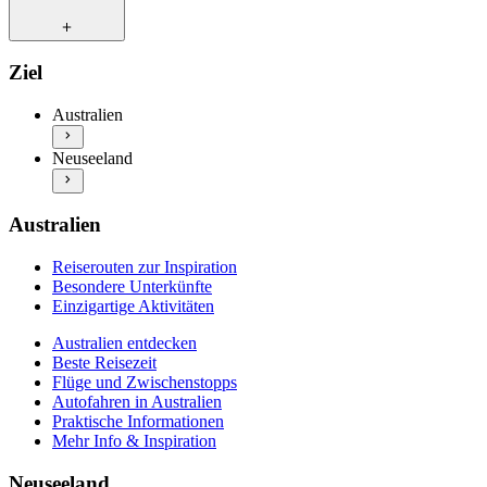
Besondere Unterkünfte
Einzigartige Aktivitäten
Australien entdecken
Reiserouten zur Inspiration
Ziel
Beste Reisezeit
Besondere Unterkünfte
Flüge und Zwischenstopps
Einzigartige Aktivitäten
Australien
Autofahren in Australien
Neuseeland entdecken
Praktische Informationen
Neuseeland
Beste Reisezeit
Mehr Info & Inspiration
Flüge und Zwischenstopps
Autofahren in Neuseeland
Praktische Informationen
Australien
Mehr Info & Inspiration
Reiserouten zur Inspiration
Besondere Unterkünfte
Einzigartige Aktivitäten
Australien entdecken
Beste Reisezeit
Flüge und Zwischenstopps
Autofahren in Australien
Praktische Informationen
Mehr Info & Inspiration
Neuseeland