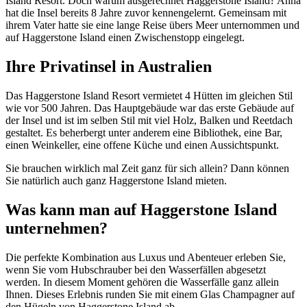
Island Resort. Doch warum ausgerechnet Haggerstone Island? Anna
hat die Insel bereits 8 Jahre zuvor kennengelernt. Gemeinsam mit
ihrem Vater hatte sie eine lange Reise übers Meer unternommen und
auf Haggerstone Island einen Zwischenstopp eingelegt.
Ihre Privatinsel in Australien
Das Haggerstone Island Resort vermietet 4 Hütten im gleichen Stil
wie vor 500 Jahren. Das Hauptgebäude war das erste Gebäude auf
der Insel und ist im selben Stil mit viel Holz, Balken und Reetdach
gestaltet. Es beherbergt unter anderem eine Bibliothek, eine Bar,
einen Weinkeller, eine offene Küche und einen Aussichtspunkt.
Sie brauchen wirklich mal Zeit ganz für sich allein? Dann können
Sie natürlich auch ganz Haggerstone Island mieten.
Was kann man auf Haggerstone Island
unternehmen?
Die perfekte Kombination aus Luxus und Abenteuer erleben Sie,
wenn Sie vom Hubschrauber bei den Wasserfällen abgesetzt
werden. In diesem Moment gehören die Wasserfälle ganz allein
Ihnen. Dieses Erlebnis runden Sie mit einem Glas Champagner auf
den Hügeln von Haggerstone Island ab.