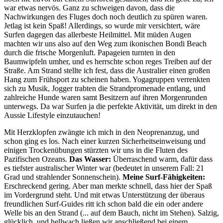
war etwas nervös. Ganz zu schweigen davon, dass die
Nachwirkungen des Fluges doch noch deutlich zu spüren waren.
Jetlag ist kein Spaß! Allerdings, so wurde mir versichtert, wäre
Surfen dagegen das allerbeste Heilmittel. Mit müden Augen
machten wir uns also auf den Weg zum ikonischen Bondi Beach
durch die frische Morgenluft. Papageien turnten in den
Baumwipfeln umher, und es herrschte schon reges Treiben auf der
Straße. Am Strand stellte ich fest, dass die Australier einen großen
Hang zum Frühsport zu scheinen haben. Yogagruppen verrenkten
sich zu Musik, Jogger trabten die Strandpromenade entlang, und
zahlreiche Hunde waren samt Besitzern auf ihren Morgenrunden
unterwegs. Da war Surfen ja die perfekte Aktivität, um direkt in den
Aussie Lifestyle einzutauchen!
Mit Herzklopfen zwängte ich mich in den Neoprenanzug, und
schon ging es los. Nach einer kurzen Sicherheitseinweisung und
einigen Trockenübungen stürzten wir uns in die Fluten des
Pazifischen Ozeans.
Das Wasser:
Überraschend warm, dafür dass
es tiefster australischer Winter war (bedeutet in unserem Fall: 21
Grad und strahlender Sonnenschein).
Meine Surf-Fähigkeiten:
Erschreckend gering. Aber man merkte schnell, dass hier der Spaß
im Vordergrund steht. Und mit etwas Unterstützung der überaus
freundlichen Surf-Guides ritt ich schon bald die ein oder andere
Welle bis an den Strand (... auf dem Bauch, nicht im Stehen). Salzig,
glücklich, und hellwach ließen wir anschließend bei einem