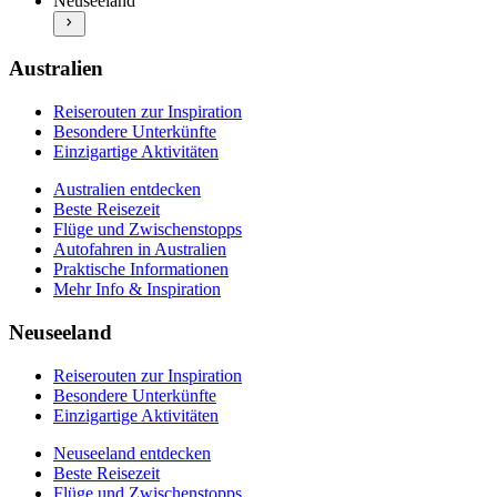
Neuseeland
Beste Reisezeit
Mehr Info & Inspiration
Flüge und Zwischenstopps
Autofahren in Neuseeland
Praktische Informationen
Australien
Mehr Info & Inspiration
Reiserouten zur Inspiration
Besondere Unterkünfte
Einzigartige Aktivitäten
Australien entdecken
Beste Reisezeit
Flüge und Zwischenstopps
Autofahren in Australien
Praktische Informationen
Mehr Info & Inspiration
Neuseeland
Reiserouten zur Inspiration
Besondere Unterkünfte
Einzigartige Aktivitäten
Neuseeland entdecken
Beste Reisezeit
Flüge und Zwischenstopps