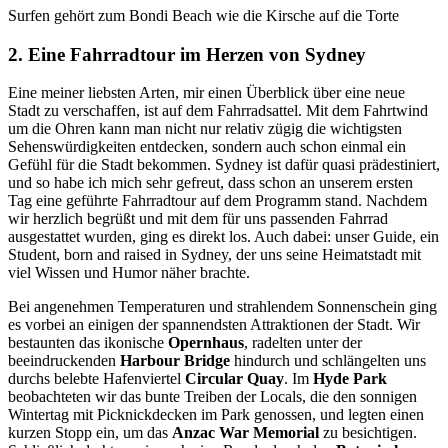
Surfen gehört zum Bondi Beach wie die Kirsche auf die Torte
2. Eine Fahrradtour im Herzen von Sydney
Eine meiner liebsten Arten, mir einen Überblick über eine neue
Stadt zu verschaffen, ist auf dem Fahrradsattel. Mit dem Fahrtwind
um die Ohren kann man nicht nur relativ zügig die wichtigsten
Sehenswürdigkeiten entdecken, sondern auch schon einmal ein
Gefühl für die Stadt bekommen. Sydney ist dafür quasi prädestiniert,
und so habe ich mich sehr gefreut, dass schon an unserem ersten
Tag eine geführte Fahrradtour auf dem Programm stand. Nachdem
wir herzlich begrüßt und mit dem für uns passenden Fahrrad
ausgestattet wurden, ging es direkt los. Auch dabei: unser Guide, ein
Student, born and raised in Sydney, der uns seine Heimatstadt mit
viel Wissen und Humor näher brachte.
Bei angenehmen Temperaturen und strahlendem Sonnenschein ging
es vorbei an einigen der spannendsten Attraktionen der Stadt. Wir
bestaunten das ikonische
Opernhaus
, radelten unter der
beeindruckenden
Harbour Bridge
hindurch und schlängelten uns
durchs belebte Hafenviertel
Circular Quay
. Im
Hyde Park
beobachteten wir das bunte Treiben der Locals, die den sonnigen
Wintertag mit Picknickdecken im Park genossen, und legten einen
kurzen Stopp ein, um das
Anzac War Memorial
zu besichtigen.