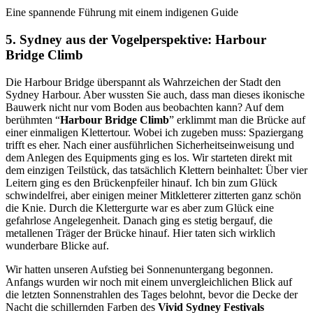
Eine spannende Führung mit einem indigenen Guide
5. Sydney aus der Vogelperspektive: Harbour
Bridge Climb
Die Harbour Bridge überspannt als Wahrzeichen der Stadt den
Sydney Harbour. Aber wussten Sie auch, dass man dieses ikonische
Bauwerk nicht nur vom Boden aus beobachten kann? Auf dem
berühmten “
Harbour Bridge Climb
” erklimmt man die Brücke auf
einer einmaligen Klettertour. Wobei ich zugeben muss: Spaziergang
trifft es eher. Nach einer ausführlichen Sicherheitseinweisung und
dem Anlegen des Equipments ging es los. Wir starteten direkt mit
dem einzigen Teilstück, das tatsächlich Klettern beinhaltet: Über vier
Leitern ging es den Brückenpfeiler hinauf. Ich bin zum Glück
schwindelfrei, aber einigen meiner Mitkletterer zitterten ganz schön
die Knie. Durch die Klettergurte war es aber zum Glück eine
gefahrlose Angelegenheit. Danach ging es stetig bergauf, die
metallenen Träger der Brücke hinauf. Hier taten sich wirklich
wunderbare Blicke auf.
Wir hatten unseren Aufstieg bei Sonnenuntergang begonnen.
Anfangs wurden wir noch mit einem unvergleichlichen Blick auf
die letzten Sonnenstrahlen des Tages belohnt, bevor die Decke der
Nacht die schillernden Farben des
Vivid Sydney Festivals