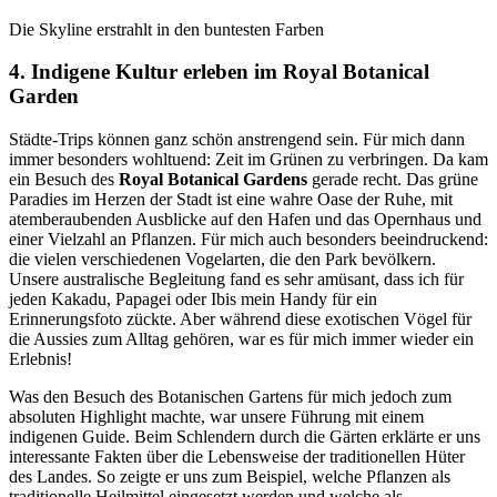
Die Skyline erstrahlt in den buntesten Farben
4. Indigene Kultur erleben im Royal Botanical
Garden
Städte-Trips können ganz schön anstrengend sein. Für mich dann
immer besonders wohltuend: Zeit im Grünen zu verbringen. Da kam
ein Besuch des
Royal Botanical Gardens
gerade recht. Das grüne
Paradies im Herzen der Stadt ist eine wahre Oase der Ruhe, mit
atemberaubenden Ausblicke auf den Hafen und das Opernhaus und
einer Vielzahl an Pflanzen. Für mich auch besonders beeindruckend:
die vielen verschiedenen Vogelarten, die den Park bevölkern.
Unsere australische Begleitung fand es sehr amüsant, dass ich für
jeden Kakadu, Papagei oder Ibis mein Handy für ein
Erinnerungsfoto zückte. Aber während diese exotischen Vögel für
die Aussies zum Alltag gehören, war es für mich immer wieder ein
Erlebnis!
Was den Besuch des Botanischen Gartens für mich jedoch zum
absoluten Highlight machte, war unsere Führung mit einem
indigenen Guide. Beim Schlendern durch die Gärten erklärte er uns
interessante Fakten über die Lebensweise der traditionellen Hüter
des Landes. So zeigte er uns zum Beispiel, welche Pflanzen als
traditionelle Heilmittel eingesetzt werden und welche als