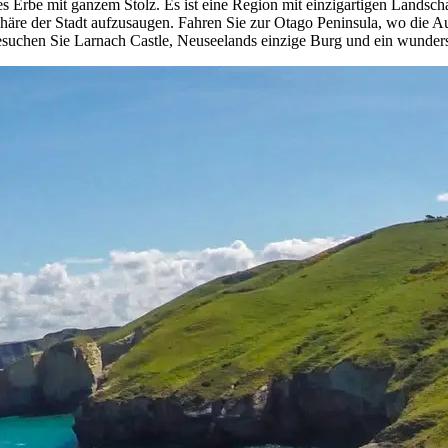
es Erbe mit ganzem Stolz. Es ist eine Region mit einzigartigen Landscha
häre der Stadt aufzusaugen. Fahren Sie zur Otago Peninsula, wo die Au
besuchen Sie Larnach Castle, Neuseelands einzige Burg und ein wunde