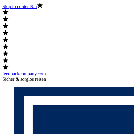
Skip to content
9.5
feedbackcompany.com
Sicher & sorglos reisen